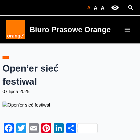
Skip
Sear
A
A
A
to
content
Biuro Prasowe Orange
Main
Men
Open’er sieć
festiwal
07 lipca 2025
Facebook
Twitter
Email
Pinterest
LinkedIn
Share