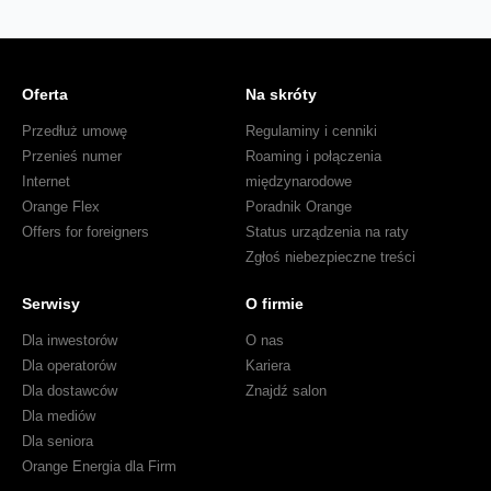
Oferta
Na skróty
Przedłuż umowę
Regulaminy i cenniki
Przenieś numer
Roaming i połączenia
Internet
międzynarodowe
Orange Flex
Poradnik Orange
Offers for foreigners
Status urządzenia na raty
Zgłoś niebezpieczne treści
Serwisy
O firmie
Dla inwestorów
O nas
Dla operatorów
Kariera
Dla dostawców
Znajdź salon
Dla mediów
Dla seniora
Orange Energia dla Firm