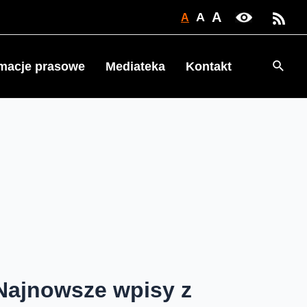
A
A
A
Searc
rmacje prasowe
Mediateka
Kontakt
Najnowsze wpisy z