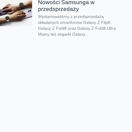
Nowości Samsunga w
przedsprzedaży
Wystartowaliśmy z przedsprzedażą
składanych smartfonów Galaxy Z Flip8,
Galaxy Z Fold8 oraz Galaxy Z Fold8 Ultra.
Mamy też zegarki Galaxy...
Dwa smartfony tańsze nawet o
połowę
Jeśli szukacie dobrych telefonów w
wyjątkowo atrakcyjnej cenie, mamy dla Was
świetną promocję. Do 9 sierpnia aż nawet o
połowę...
Premiera składanego Honora
Magic V6
Kolejny składany smartfon klasy premium
pojawił się w naszej ofercie. Honor Magic
V6 zachwyca eleganckim wyglądem, wysoką