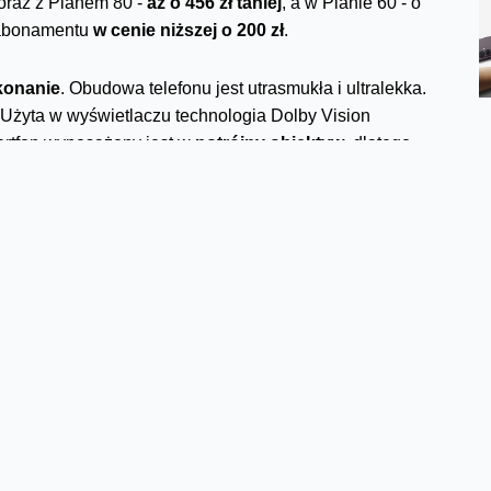
oraz z Planem 80 -
aż o 456 zł taniej
, a w Planie 60 - o
z abonamentu
w cenie niższej o 200 zł
.
konanie
. Obudowa telefonu jest utrasmukła i ultralekka.
 Użyta w wyświetlaczu technologia Dolby Vision
artfon wyposażony jest w
potrójny obiektyw
, dlatego
dych warunkach.
ecie na stronie
oferty tygodnia
.
Facebook
Twitter
Email
Pinterest
LinkedIn
Share
j wychodzi.