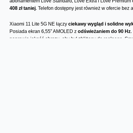
abonamentem Love Standard, Love Extra i Love Premium 
408 zł taniej
. Telefon dostępny jest również w ofercie be
Xiaomi 11 Lite 5G NE łączy
ciekawy wygląd i solidne wy
Posiada ekran 6,55” AMOLED z
odświeżaniem do 90 Hz
.
poprawia jakość obrazu, aby był zbliżony do realnego. Sm
wykonane zdjęcia zachwycają wspaniałą jakością - w każ
Oferta jest
dostępna do 10 stycznia
br. Szczegóły znajdzi
Skomentuj
Komentarze
pablo_ck
21:01 07-01-2022
Nawet fajny smartfon. Cenowo też nie najgorze