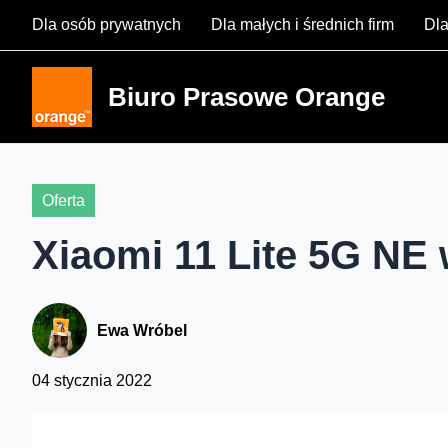
Skip
Dla osób prywatnych
Dla małych i średnich firm
Dla
to
content
Biuro Prasowe Orange
Oferta
Xiaomi 11 Lite 5G NE 
Ewa Wróbel
04 stycznia 2022