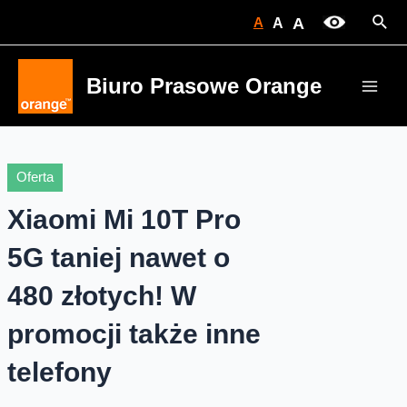
Skip
Sear
A
A
A
to
content
Biuro Prasowe Orange
Main
Men
Oferta
Xiaomi Mi 10T Pro
5G taniej nawet o
480 złotych! W
promocji także inne
telefony