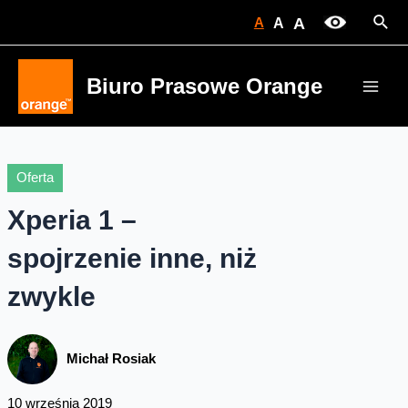
Skip
Sear
A
A
A
to
content
Biuro Prasowe Orange
Main
Men
Oferta
Xperia 1 –
spojrzenie inne, niż
zwykle
Michał Rosiak
10 września 2019