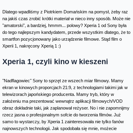
Dlatego wpadliśmy z Piotrkiem Domańskim na pomysł, żeby raz
na jakiś czas zrobić krótki materiał w nieco inny sposób. Może nie
"amatorski", a bardziej, hmmm... polowy? Xperia 1 od Sony była
do tego najlepszym kandydatem, przede wszystkim dlatego, że to
smartfon pozycjonowany jako urządzenie filmowe. Stąd film o
Xperii 1, nakręcony Xperią 1 :)
Xperia 1, czyli kino w kieszeni
"Nadflagowiec" Sony to sprzęt ze wszech miar filmowy. Mamy
ekran w kinowych proporcjach 21:9, z technologiami takimi jak w
telewizorach japońskiego producenta. Mamy tryb, który w
założeniu ma prezentować wewnątrz aplikacji filmowych/VOD
obraz dokładnie taki, jak zaplanował reżyser. No i nie zapomnijmy
rzecz jasna o profesjonalnym sofcie do tworzenia filmów. Już
samo to wystarczy, by Xperia 1 zainteresowała nie tylko fanów
najnowszych technologii. Jak spodobała się mnie, możecie