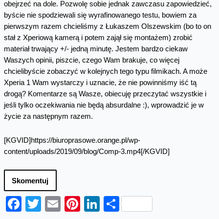
obejrzeć na dole. Pozwolę sobie jednak zawczasu zapowiedzieć,
byście nie spodziewali się wyrafinowanego testu, bowiem za
pierwszym razem chcieliśmy z Łukaszem Olszewskim (bo to on
stał z Xperiową kamerą i potem zajął się montażem) zrobić
materiał trwający +/- jedną minutę. Jestem bardzo ciekaw
Waszych opinii, piszcie, czego Wam brakuje, co więcej
chcielibyście zobaczyć w kolejnych tego typu filmikach. A może
Xperia 1 Wam wystarczy i uznacie, że nie powinniśmy iść tą
drogą? Komentarze są Wasze, obiecuję przeczytać wszystkie i
jeśli tylko oczekiwania nie będą absurdalne :), wprowadzić je w
życie za następnym razem.
[KGVID]https://biuroprasowe.orange.pl/wp-
content/uploads/2019/09/blog/Comp-3.mp4[/KGVID]
Skomentuj
Facebook
Twitter
Email
Pinterest
LinkedIn
Share