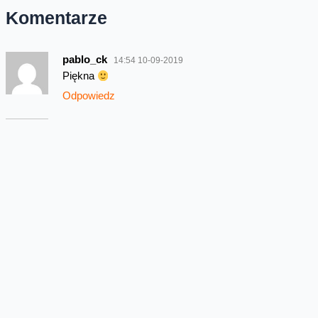
Komentarze
pablo_ck
14:54 10-09-2019
Piękna
Odpowiedz
mike278
22:02 15-09-2019
A kiedy konkurs na to cudo Michale?
Odpowiedz
Mateusz
12:57 18-09-2019
W tym telefonie interesuje mnie wyłącznie
możliwości nagrywania filmów
Odpowiedz
Najnowsze wpisy z kategorii Oferta