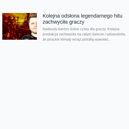
Kolejna odsłona legendarnego hitu
zachwyciła graczy
Nadeszły bardzo dobre czasy dla graczy. Kolejna
produkcja zachwyciła na całym świecie i udowodniła,
że pirackie klimaty wciąż potrafią wywołać...
Rozegraj własny mundial w FC26
Jeśli lubisz piłkarskie gry na pewno zauważyłeś, że w
EA Sports FC brakuje oficjalnego mundialu. Twórcy
znaleźli na to swój...
Chmura tagów
Orange Warsaw Festival 2016
wywiad
Xxanaxx
Oferta
Na skróty