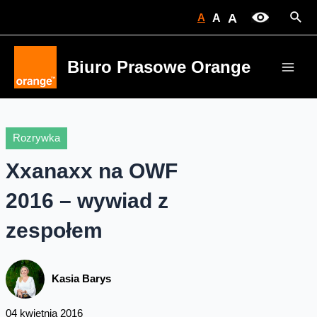
Skip
Sear
A
A
A
to
content
Biuro Prasowe Orange
Main
Men
Rozrywka
Xxanaxx na OWF
2016 – wywiad z
zespołem
Kasia Barys
04 kwietnia 2016