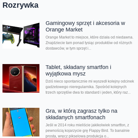
Rozrywka
Gamingowy sprzęt i akcesoria w
Orange Market
Orange Market to miejsce, które działa od niedawna.
Znajdziecie tam ponad tysiąc produktów od różnych
dostawców, w tym sprzęt i...
Tablet, składany smartfon i
wyjątkowa mysz
Dziś nieco spontanicznie mi wyszedł kolejny odcinek
gadżetowego nieregularnika. Spośród kolejnych
trzech sprzętów dwa to standard i jeden, który raz...
Gra, w którą zagrasz tylko na
składanych smartfonach
Jeśli w 2014 roku mieliście jakikolwiek smartfon, z
pewnością kojarzycie grę Flappy Bird. To banalnie
prosta, wręcz pikselowa produkcja o...