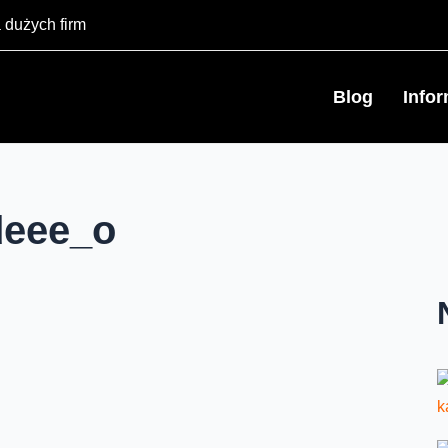
 dużych firm
Blog
Info
deee_o