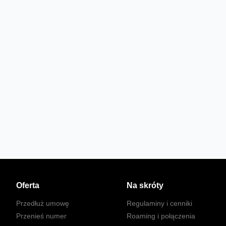
Oferta
Na skróty
Przedłuż umowę
Regulaminy i cenniki
Przenieś numer
Roaming i połączenia