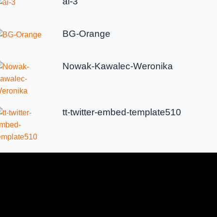
ai-3
BG-Orange
Nowak-Kawalec-Weronika
tt-twitter-embed-template510