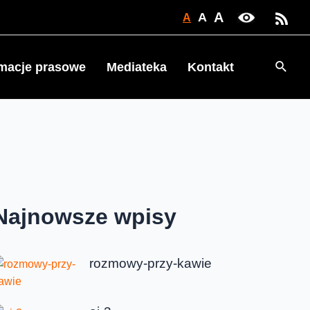
A
A
A
Searc
rmacje prasowe
Mediateka
Kontakt
Najnowsze wpisy
rozmowy-przy-kawie