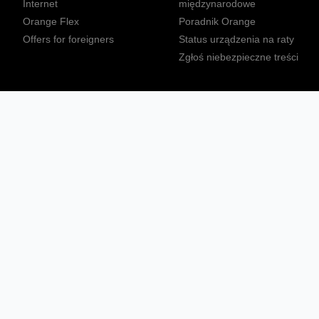
Internet
międzynarodowe
Orange Flex
Poradnik Orange
Offers for foreigners
Status urządzenia na raty
Zgłoś niebezpieczne treści
Sprawdź mapę zasięgu
Konta
Ważne komunikaty
Regulamin serwisu
Warunki zakupów
Nieruchomości Orange
Multibox
Odpowiedzialny biznes
Tłumacz języka migowego
Confort+
© 2026 Orange Polska S.A. Wszystkie prawa zastrzeżone.