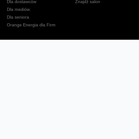
Dla dostawców
Znajdź salon
Dla mediów
Dla seniora
Orange Energia dla Firm
kt
Ochrona danych osobowych
Polityka prywatności
Zmień ust
Fundacja Orange
Telefon domowy
Dbam o bliskich
Ra