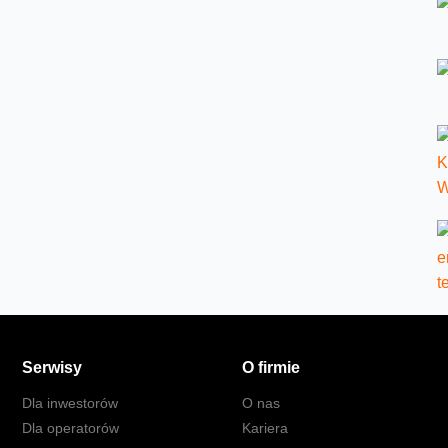
Serwisy
O firmie
Dla inwestorów
O nas
Dla operatorów
Kariera