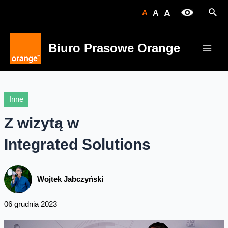
Skip
Sear
A
A
A
to
content
Biuro Prasowe Orange
Main
Men
Inne
Z wizytą w
Integrated Solutions
Wojtek Jabczyński
06 grudnia 2023