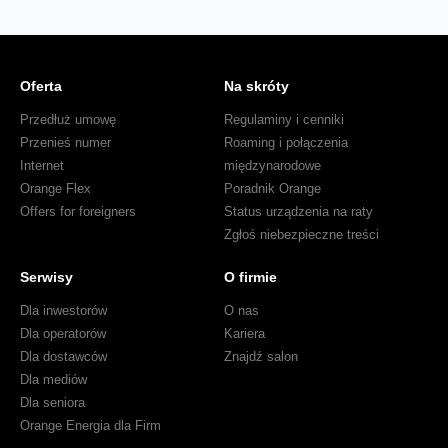
Oferta
Na skróty
Przedłuż umowę
Regulaminy i cenniki
Przenieś numer
Roaming i połączenia
Internet
międzynarodowe
Orange Flex
Poradnik Orange
Offers for foreigners
Status urządzenia na raty
Zgłoś niebezpieczne treści
Serwisy
O firmie
Dla inwestorów
O nas
Dla operatorów
Kariera
Dla dostawców
Znajdź salon
Dla mediów
Dla seniora
Orange Energia dla Firm