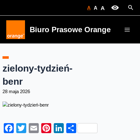
Skip
Sear
A
A
A
to
content
Biuro Prasowe Orange
Main
Men
zielony-tydzień-
benr
28 maja 2026
Facebook
Twitter
Email
Pinterest
LinkedIn
Share