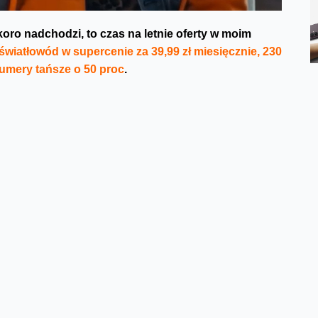
koro nadchodzi, to czas na letnie oferty w moim
światłowód w supercenie za 39,99 zł miesięcznie, 230
umery tańsze o 50 proc
.
 reklamowe. Jeżeli chodzi o abonament i smartfon to
ierze Plan L (od 100 zł miesięcznie z rabatami) z
lejne numery z tym samym planem, to za każdy z nich
ę tego spotu, wspólnie z nami, odpowiada agencja GPD.
kcją i udźwiękowieniem zajęło się Studio Orka. Spot
 dom mediowy Value Media. Zobaczcie sami, jak wyszło.