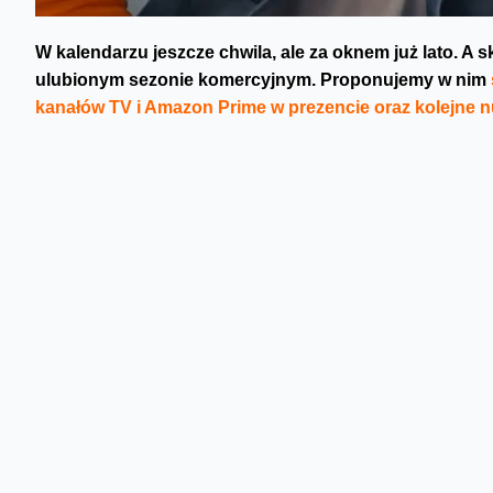
W kalendarzu jeszcze chwila, ale za oknem już lato. A s
ulubionym sezonie komercyjnym. Proponujemy w nim
kanałów TV i Amazon Prime w prezencie oraz kolejne n
Specjalnym ofertom towarzyszą jak zawsze nowe kampanie
historia opowiada o rodzinnych numerach. Klient, który wyb
umową na 24 miesiące i dokupi np. dla swoich bliskich ko
zapłaci połowę ceny, jaką płaci za swój numer. Za kreacj
Produkcję powierzyliśmy Studiu Filmowemu Oto. Postprodu
wyreżyserował Tomek Knittel, a media zaplanował i kupił