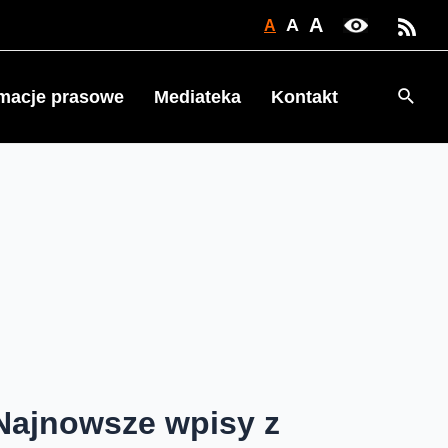
A
A
A
Searc
rmacje prasowe
Mediateka
Kontakt
Najnowsze wpisy z