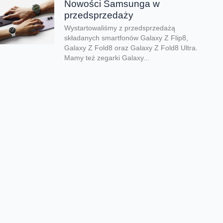
Nowości Samsunga w
przedsprzedaży
Wystartowaliśmy z przedsprzedażą
składanych smartfonów Galaxy Z Flip8,
Galaxy Z Fold8 oraz Galaxy Z Fold8 Ultra.
Mamy też zegarki Galaxy...
Dwa smartfony tańsze nawet o
połowę
Jeśli szukacie dobrych telefonów w
wyjątkowo atrakcyjnej cenie, mamy dla Was
świetną promocję. Do 9 sierpnia aż nawet o
połowę...
Premiera składanego Honora
Magic V6
Kolejny składany smartfon klasy premium
pojawił się w naszej ofercie. Honor Magic
V6 zachwyca eleganckim wyglądem, wysoką