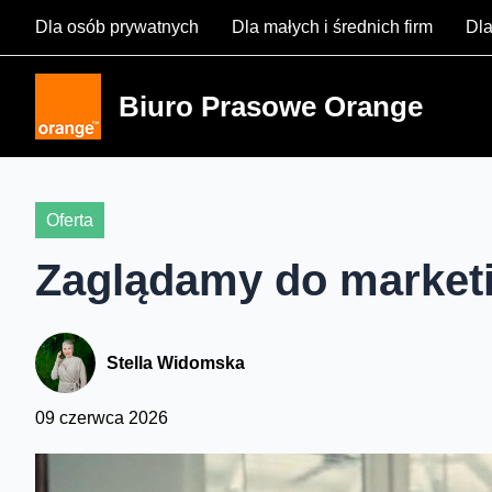
Skip
Dla osób prywatnych
Dla małych i średnich firm
Dla
to
content
Biuro Prasowe Orange
Oferta
Zaglądamy do market
Stella Widomska
09 czerwca 2026