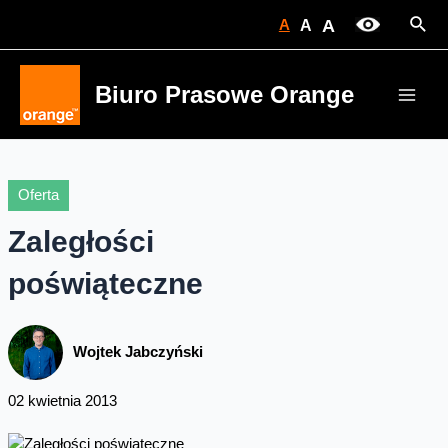
Skip
Sear
A
A
A
to
content
Biuro Prasowe Orange
Main
Men
Oferta
Zaległości
poświąteczne
Wojtek Jabczyński
02 kwietnia 2013