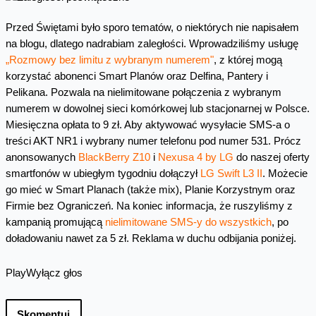
Przed Świętami było sporo tematów, o niektórych nie napisałem
na blogu, dlatego nadrabiam zaległości. Wprowadziliśmy usługę
„Rozmowy bez limitu z wybranym numerem"
, z której mogą
korzystać abonenci Smart Planów oraz Delfina, Pantery i
Pelikana. Pozwala na nielimitowane połączenia z wybranym
numerem w dowolnej sieci komórkowej lub stacjonarnej w Polsce.
Miesięczna opłata to 9 zł. Aby aktywować wysyłacie SMS-a o
treści AKT NR1 i wybrany numer telefonu pod numer 531. Prócz
anonsowanych
BlackBerry Z10
i
Nexusa 4 by LG
do naszej oferty
smartfonów w ubiegłym tygodniu dołączył
LG Swift L3 II
. Możecie
go mieć w Smart Planach (także mix), Planie Korzystnym oraz
Firmie bez Ograniczeń. Na koniec informacja, że ruszyliśmy z
kampanią promującą
nielimitowane SMS-y do wszystkich
, po
doładowaniu nawet za 5 zł. Reklama w duchu odbijania poniżej.
Play
Wyłącz głos
Skomentuj