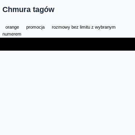
Chmura tagów
orange
promocja
rozmowy bez limitu z wybranym
numerem
Oferta
Na skróty
Przedłuż umowę
Regulaminy i cenniki
Przenieś numer
Roaming i połączenia
Internet
międzynarodowe
Orange Flex
Poradnik Orange
Offers for foreigners
Status urządzenia na raty
Zgłoś niebezpieczne treści
Serwisy
O firmie
Dla inwestorów
O nas
Dla operatorów
Kariera
Dla dostawców
Znajdź salon