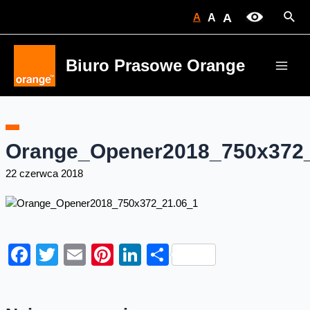
Skip
Sear
A
A
A
to
content
Biuro Prasowe Orange
Main
Men
Orange_Opener2018_750x372_
22 czerwca 2018
Facebook
Twitter
Email
Pinterest
LinkedIn
Share