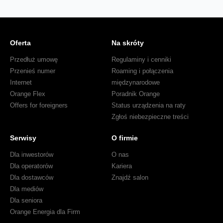
Oferta
Na skróty
Przedłuż umowę
Regulaminy i cenniki
Przenieś numer
Roaming i połączenia
Internet
międzynarodowe
Orange Flex
Poradnik Orange
Offers for foreigners
Status urządzenia na raty
Zgłoś niebezpieczne treści
Serwisy
O firmie
Dla inwestorów
O nas
Dla operatorów
Kariera
Dla dostawców
Znajdź salon
Dla mediów
Dla seniora
Orange Energia dla Firm