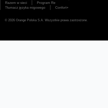
Razem w sieci
Program Re
Tłumacz języka migowego
Confort+
© 2026 Orange Polska S.A. Wszystkie prawa zastrzeżone.