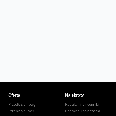
Oferta
Na skróty
Przedłuż umowę
Regulaminy i cenniki
Przenieś numer
Roaming i połączenia