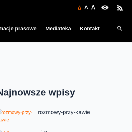
A
A
A
Searc
rmacje prasowe
Mediateka
Kontakt
Najnowsze wpisy
rozmowy-przy-kawie