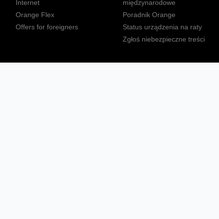
Internet
międzynarodowe
Orange Flex
Poradnik Orange
Offers for foreigners
Status urządzenia na raty
Zgłoś niebezpieczne treści
Sprawdź mapę zasięgu
Konta
Ważne komunikaty
Regulamin serwisu
Warunki zakupów
Nieruchomości Orange
Multibox
Odpowiedzialny biznes
Tłumacz języka migowego
Confort+
© 2026 Orange Polska S.A. Wszystkie prawa zastrzeżone.