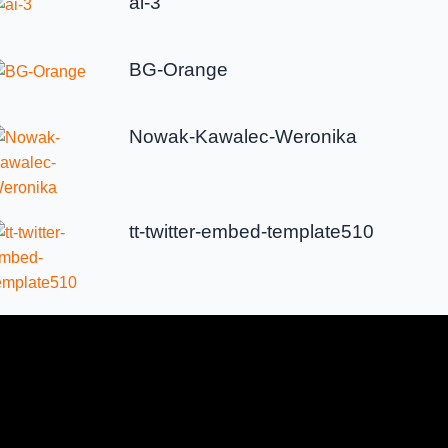
ai-3
BG-Orange
Nowak-Kawalec-Weronika
tt-twitter-embed-template510