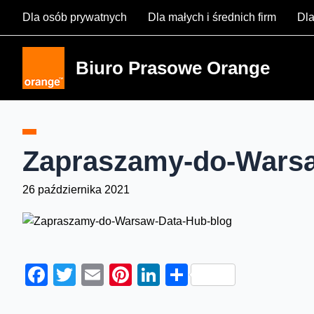
Skip
Dla osób prywatnych
Dla małych i średnich firm
Dla
to
content
Biuro Prasowe Orange
Zapraszamy-do-Warsa
26 października 2021
Facebook
Twitter
Email
Pinterest
LinkedIn
Share