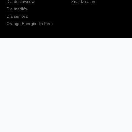
Dla dostawców
Znajdź salon
Dla mediów
Dla seniora
Orange Energia dla Firm
kt
Ochrona danych osobowych
Polityka prywatności
Zmień ust
Fundacja Orange
Telefon domowy
Dbam o bliskich
Ra