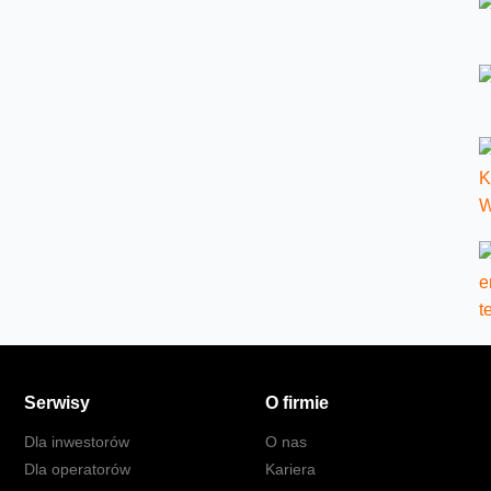
Serwisy
O firmie
Dla inwestorów
O nas
Dla operatorów
Kariera