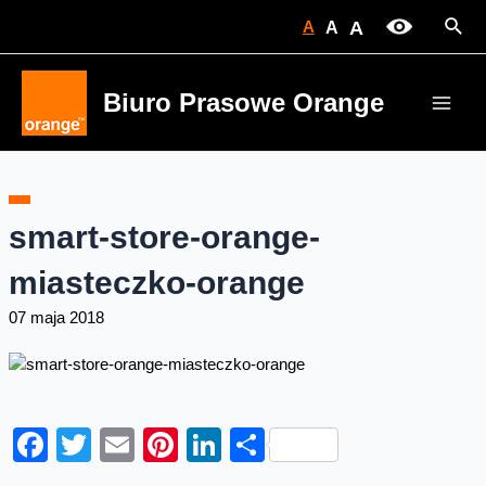
Skip
Sear
A
A
A
to
content
Biuro Prasowe Orange
Main
Men
smart-store-orange-
miasteczko-orange
07 maja 2018
Facebook
Twitter
Email
Pinterest
LinkedIn
Share