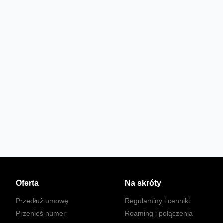
Oferta
Na skróty
Przedłuż umowę
Regulaminy i cenniki
Przenieś numer
Roaming i połączenia