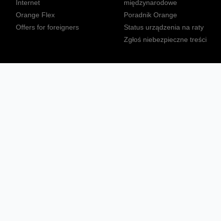
Internet
międzynarodowe
Orange Flex
Poradnik Orange
Offers for foreigners
Status urządzenia na raty
Zgłoś niebezpieczne treści
Sprawdź mapę zasięgu
Konta
Ważne komunikaty
Regulamin serwisu
Warunki zakupów
Nieruchomości Orange
Multibox
Odpowiedzialny biznes
Tłumacz języka migowego
Confort+
© 2026 Orange Polska S.A. Wszystkie prawa zastrzeżone.