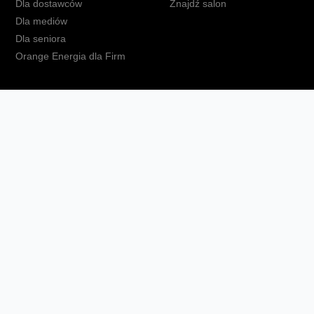
Dla dostawców
Znajdź salon
Dla mediów
Dla seniora
Orange Energia dla Firm
kt
Ochrona danych osobowych
Polityka prywatności
Zmień ust
Fundacja Orange
Telefon domowy
Dbam o bliskich
Ra