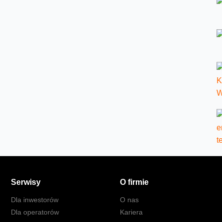
Serwisy
O firmie
Dla inwestorów
O nas
Dla operatorów
Kariera