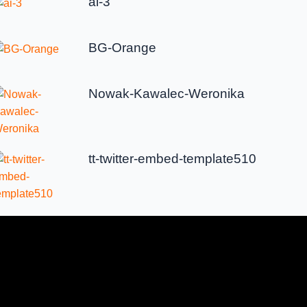
ai-3
BG-Orange
Nowak-Kawalec-Weronika
tt-twitter-embed-template510