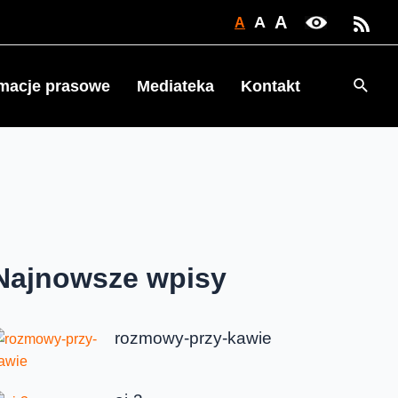
A
A
A
Searc
rmacje prasowe
Mediateka
Kontakt
Najnowsze wpisy
rozmowy-przy-kawie