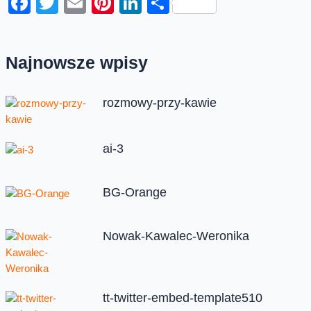
Facebook
Twitter
Email
Pinterest
LinkedIn
Share
Najnowsze wpisy
rozmowy-przy-kawie
ai-3
BG-Orange
Nowak-Kawalec-Weronika
tt-twitter-embed-template510