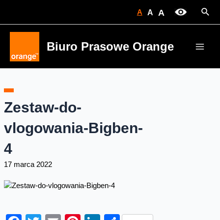
Skip
Sear
A
A
A
to
content
Biuro Prasowe Orange
Main
Men
Zestaw-do-
vlogowania-Bigben-
4
17 marca 2022