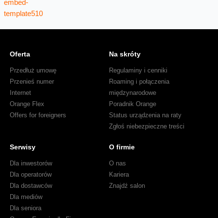
Oferta
Na skróty
Przedłuż umowę
Regulaminy i cenniki
Przenieś numer
Roaming i połączenia
Internet
międzynarodowe
Orange Flex
Poradnik Orange
Offers for foreigners
Status urządzenia na raty
Zgłoś niebezpieczne treści
Serwisy
O firmie
Dla inwestorów
O nas
Dla operatorów
Kariera
Dla dostawców
Znajdź salon
Dla mediów
Dla seniora