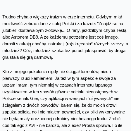
Trudno chyba o większy truizm w erze internetu. Gdybym miał
możliwość zebrać dane z całej Polski i za każde: "Znajdź se na
jutubie!" dostawałbym złotówkę... O rany, jeździłbym chyba Teslą
albo Astonem DB9. A że każdemu potrzebne jest coś innego,
dorośli szukają choćby instrukcji (ro)skręcania* różnych rzeczy, a
młodzież? Cóż, młodzież szuka też porad, jak sprawić, by droga
gra stała się grą darmową.
Kto z mojego pokolenia nigdy nie ściągał torrentów, niech
pierwszy rzuci kamieniem! Ja też w tym aspekcie swoje za
uszami mam, tym niemniej w czasach internetu łupanego
uzyskiwałem w ten sposób głównie odcinki niedostępnych w
Polsce seriali. Gier, czy aplikacji w wersjach "używanych" nie
ściągałem z dwóch powodów: bałem się, że do moich drzwi
zapuka policja, no i nie miałem pewności, czy pliki wykonywalne
nie będą miały dorzuconej odrobiny niechcianego kodu. Zrobić
coś takiego z AVI - nie bardzo, ale z exe? Prosta sprawa. I o ile