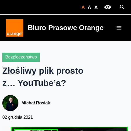
Skip
Sear
A
A
A
to
content
Biuro Prasowe Orange
Main
Men
Bezpieczeństwo
Złośliwy plik prosto
z… YouTube’a?
Michał Rosiak
02 grudnia 2021