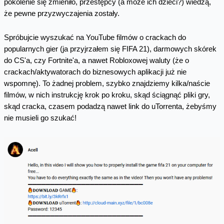
pokolenie się zmieniło, przestępcy (a może ich dzieci?) wiedzą,
że pewne przyzwyczajenia zostały.
Spróbujcie wyszukać na YouTube filmów o crackach do
popularnych gier (ja przyjrzałem się FIFA 21), darmowych skórek
do CS'a, czy Fortnite'a, a nawet Robloxowej waluty (że o
crackach/aktywatorach do biznesowych aplikacji już nie
wspomnę). To żadnej problem, szybko znajdziemy kilka/naście
filmów, w nich instrukcję krok po kroku, skąd ściągnąć pliki gry,
skąd cracka, czasem podadzą nawet link do uTorrenta, żebyśmy
nie musieli go szukać!