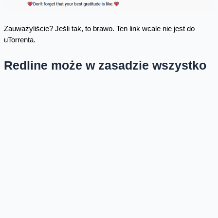
Zauważyliście? Jeśli tak, to brawo. Ten link wcale nie jest do
uTorrenta.
Redline może w zasadzie wszystko
Co się dzieje, kiedy spróbujemy uruchomić rzekomego klienta do
torrentów? To samo, co wtedy, gdy grę już ściągnęliśmy i
odpalamy "cracka". Oszuści nie będą się przejmować owijaniem
w bawełnę. uTorrent się nie zainstaluje, a „crack” pokaże błąd. A
na naszym komputerze zainstaluje się popularny w ostatnim
czasie infostealer Redline! A jego możliwości Redline’a są w
zasadzie nieograniczone. Spojrzawszy w przechwycone
informacje, w katalogu z wykradzionymi danymi możemy znaleźć
m.in. takie pliki i foldery jak: