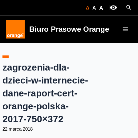
Skip
Sear
A
A
A
to
content
Biuro Prasowe Orange
Main
Men
zagrozenia-dla-
dzieci-w-internecie-
dane-raport-cert-
orange-polska-
2017-750×372
22 marca 2018