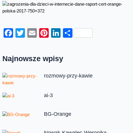
Facebook
Twitter
Email
Pinterest
LinkedIn
Share
Najnowsze wpisy
rozmowy-przy-kawie
ai-3
BG-Orange
Nowak-Kawalec-Weronika