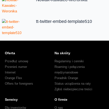
tt-twitter-embed-template510
Oferta
Na skróty
Przedłuż umowę
Regulaminy i cenniki
Przenieś numer
Roaming i połączenia
Internet
międzynarodowe
Orange Flex
Poradnik Orange
Offers for foreigners
Status urządzenia na raty
Zgłoś niebezpieczne treści
Serwisy
O firmie
Dla inwestorów
O nas