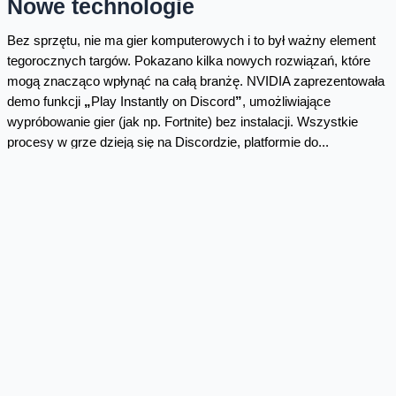
Nowe technologie
Bez sprzętu, nie ma gier komputerowych i to był ważny element
tegorocznych targów. Pokazano kilka nowych rozwiązań, które
mogą znacząco wpłynąć na całą branżę. NVIDIA zaprezentowała
demo funkcji
„
Play Instantly on Discord
”
, umożliwiające
wypróbowanie gier (jak np. Fortnite) bez instalacji. Wszystkie
procesy w grze dzieją się na Discordzie, platformie do...
komunikacji. Wyobraźcie sobie, że mając jedynie telefon i
połączenie z internetem odpalacie najnowszą grę komputerową
na komunikatorze.
To nie wszystko. Na Gamescomie 2025 błyszczała nowość od
ASUS-a - konsola handheld stworzona we współpracy z
Microsoftem. Ten producent, którego
gamingowe smartfony
znajdziesz w sklepie Orange
, wysoko postawił poprzeczkę.
Konsola przenośna wyposażona została w potężny procesor
AMD Ryzen AI Z2 Extreme z wbudowanym NPU, 24 GB pamięci
LPDDR5X-8000, 1 TB dysk NVMe oraz topową 7-calową matrycę
IPS, FHD 120 Hz z FreeSync Premium. Od patrzenia na