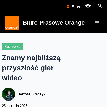
Skip
Sear
A
A
A
to
content
Biuro Prasowe Orange
Main
Men
Rozrywka
Znamy najbliższą
przyszłość gier
wideo
Bartosz Graczyk
25 sierpnia 2025