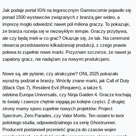
Jak podaje portal IGN na tegorocznym Gamescomie pojawiło się
ponad 1500 wystawców związanych z branżą gier wideo, a
imprezę mogło odwiedzić nawet pół miliona graczy. To pokazuje,
że branża rozwija się w niezwykłym tempie. Graczy przybywa,
ale czy będą mieli w co grać? Okazuje się, że tak. Na ceremonii
otwarcia przedstawiono kilkadziesiąt produkcji, z czego prawie
połowa to zupełnie nowe marki. Przyznam szczerze, że nawet ja
zapalony gracz, nie nadążam za nowymi produkcjami.
Nowe są, ale pytanie, czy atrakcyjne? ONL 2025 pokazało
wyraźny podział w branży. Wróciły znane marki, jak Call of Duty
(Black Ops 7), Resident Evil (Requiem), a także 5.
odsłona Europa Universalis, czy Ninja Gaiden 4. Gracze kochają
te światy i zawsze chętnie sięgają po kolejne części. Z drugiej
strony mamy sporo zupełnie nowych projektów: Project
Spectrum, Zero Parades, czy Valor Mortis. Ten ostatni to twór
polskiego studia, odpowiedzialnego za serię Ghostrunner.
Producent postanowił przenieść gracza do czasów wojen