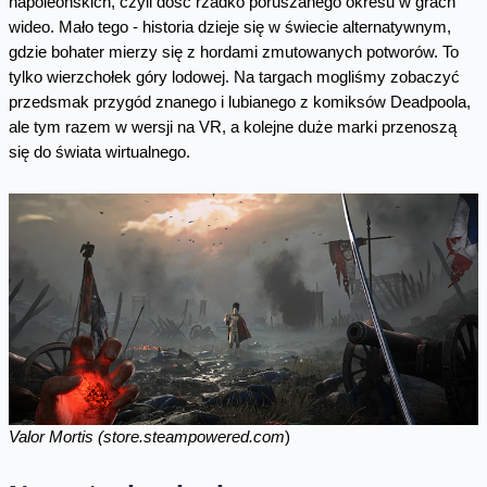
napoleońskich, czyli dość rzadko poruszanego okresu w grach
wideo. Mało tego - historia dzieje się w świecie alternatywnym,
gdzie bohater mierzy się z hordami zmutowanych potworów. To
tylko wierzchołek góry lodowej. Na targach mogliśmy zobaczyć
przedsmak przygód znanego i lubianego z komiksów Deadpoola,
ale tym razem w wersji na VR, a kolejne duże marki przenoszą
się do świata wirtualnego.
Valor Mortis (store.steampowered.com
)