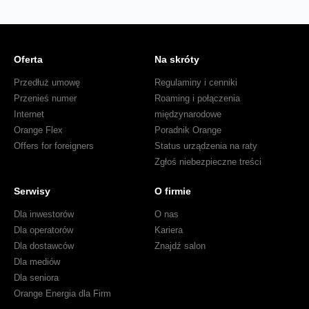
Oferta
Na skróty
Przedłuż umowę
Regulaminy i cenniki
Przenieś numer
Roaming i połączenia
Internet
międzynarodowe
Orange Flex
Poradnik Orange
Offers for foreigners
Status urządzenia na raty
Zgłoś niebezpieczne treści
Serwisy
O firmie
Dla inwestorów
O nas
Dla operatorów
Kariera
Dla dostawców
Znajdź salon
Dla mediów
Dla seniora
Orange Energia dla Firm