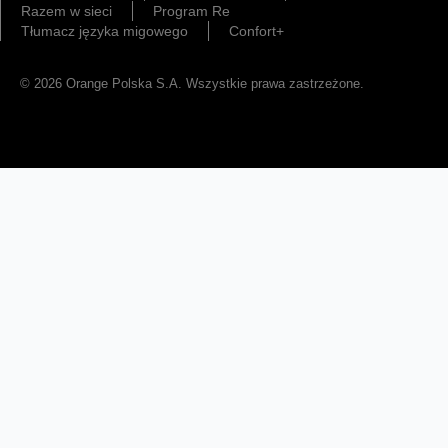
Razem w sieci
Program Re
Tłumacz języka migowego
Confort+
© 2026 Orange Polska S.A. Wszystkie prawa zastrzeżone.