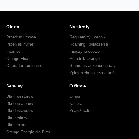
Oferta
Na skróty
Przedłuż umowę
Regulaminy i cenniki
Przenieś numer
Roaming i połączenia
Internet
międzynarodowe
Orange Flex
Poradnik Orange
Offers for foreigners
Status urządzenia na raty
Zgłoś niebezpieczne treści
Serwisy
O firmie
Dla inwestorów
O nas
Dla operatorów
Kariera
Dla dostawców
Znajdź salon
Dla mediów
Dla seniora
Orange Energia dla Firm