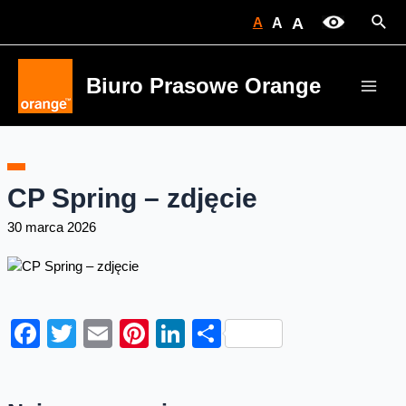
Skip
Sear
A
A
A
to
content
Biuro Prasowe Orange
Main
Men
CP Spring – zdjęcie
30 marca 2026
Facebook
Twitter
Email
Pinterest
LinkedIn
Share