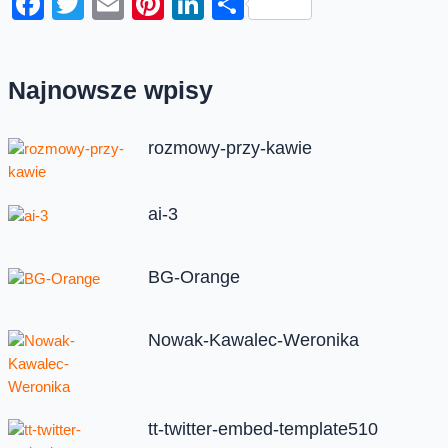
Facebook
Twitter
Email
Pinterest
LinkedIn
Share
Najnowsze wpisy
rozmowy-przy-kawie
ai-3
BG-Orange
Nowak-Kawalec-Weronika
tt-twitter-embed-template510