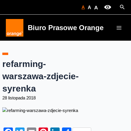
Skip
Sear
A
A
A
to
content
Biuro Prasowe Orange
Main
Men
refarming-
warszawa-zdjecie-
syrenka
28 listopada 2018