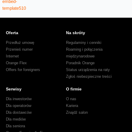
Oferta
Na skróty
Przedłuż umowę
Regulaminy i cenniki
Przenieś numer
Roaming i połączenia
Internet
międzynarodowe
Orange Flex
Poradnik Orange
Offers for foreigners
Status urządzenia na raty
Zgłoś niebezpieczne treści
Serwisy
O firmie
Dla inwestorów
O nas
Dla operatorów
Kariera
Dla dostawców
Znajdź salon
Dla mediów
Dla seniora