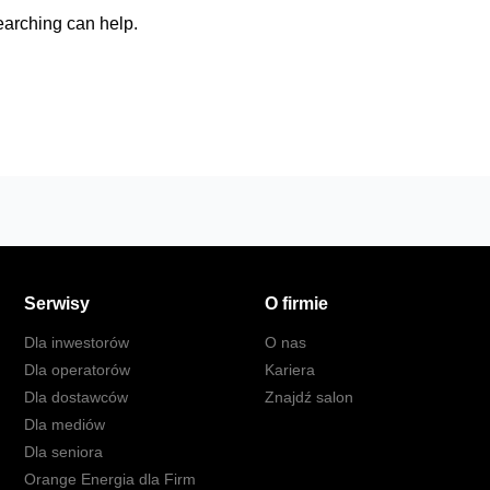
earching can help.
Serwisy
O firmie
Dla inwestorów
O nas
Dla operatorów
Kariera
Dla dostawców
Znajdź salon
Dla mediów
Dla seniora
Orange Energia dla Firm