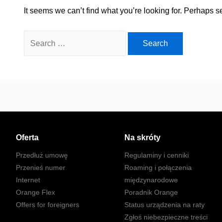
It seems we can’t find what you’re looking for. Perhaps s
Search
for:
Oferta
Na skróty
Przedłuż umowę
Regulaminy i cenniki
Przenieś numer
Roaming i połączenia
Internet
międzynarodowe
Orange Flex
Poradnik Orange
Offers for foreigners
Status urządzenia na raty
Zgłoś niebezpieczne treści