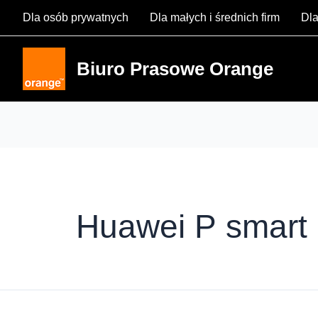
Skip
Dla osób prywatnych
Dla małych i średnich firm
Dla
to
content
Biuro Prasowe Orange
Huawei P smart