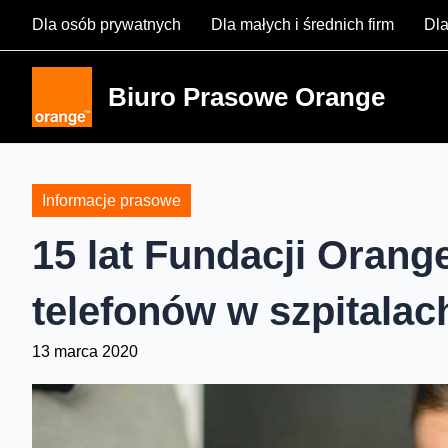
Skip
Dla osób prywatnych
Dla małych i średnich firm
Dla
to
content
Biuro Prasowe Orange
Informacje prasowe
15 lat Fundacji Oran
telefonów w szpitalac
13 marca 2020