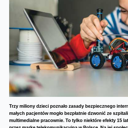
Trzy miliony dzieci poznało zasady bezpiecznego inter
małych pacjentów mogło bezpłatnie dzwonić ze szpital
multimedialne pracownie. To tylko niektóre efekty 15 la
przez markę telekomunikacyjną w Polsce. Na jej społec