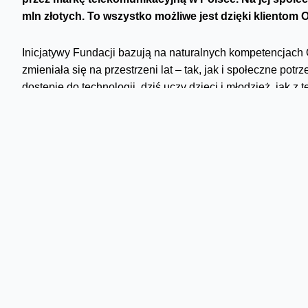
mln złotych. To wszystko możliwe jest dzięki klientom 
Inicjatywy Fundacji bazują na naturalnych kompetencjach
zmieniała się na przestrzeni lat – tak, jak i społeczne p
dostępie do technologii, dziś uczy dzieci i młodzież, jak 
ważne umiejętności przyszłości.
-
Efekty pracy Fundacji pokazują, jak ważne jest dla Oran
dowiedliśmy, że zależy nam na długofalowej pomocy i real
wprowadzaniu nowych technologii do polskich szkół, wspi
wsiach. Chcemy dziś podziękować naszym klientom za to, 
temu, że są z nami i że część naszych dochodów możemy p
z nich to dobro wraca – czy to poprzez programy fundacji o
bezpieczeństwa w sieci, pobliską Pracownię Orange czy dz
Fallacher, prezes Orange Polska.
Obejrzyj wideo:
Wszyscy pomagamy
.