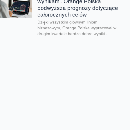
wynikami. Orange Polska
podwyższa prognozy dotyczące
całorocznych celów
Dzięki wszystkim głównym liniom
biznesowym, Orange Polska wypracował w
drugim kwartale bardzo dobre wyniki -
zarówno pod względem finansowym jak...
CERT Orange Polska
podsumowuje krajobraz
zagrożeń pierwszego półrocza
Rekordowe 330 tys. fałszywych domen
używanych do wyłudzeń danych lub
pieniędzy zablokował w pierwszym półroczu
2026 CERT Orange Polska. To...
Orange Polska uruchamia
Asystentów AI w Instytucie
„Pomnik-Centrum Zdrowia