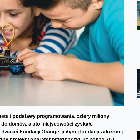
netu i podstawy programowania, cztery miliony
i do domów, a sto miejscowości zyskało
t działań Fundacji Orange, jedynej fundacji założonej
zne projekty operator przeznaczył już ponad 200