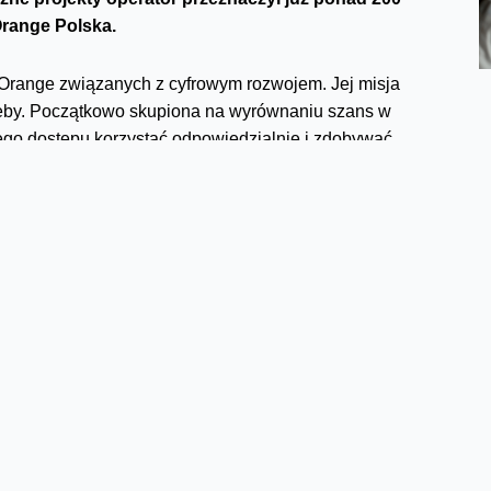
Orange Polska.
 Orange związanych z cyfrowym rozwojem. Jej misja
otrzeby. Początkowo skupiona na wyrównaniu szans w
z tego dostępu korzystać odpowiedzialnie i zdobywać
ge społeczne zaangażowanie. W ciągu tych 15 lat
nej zmianie, podnoszeniu jakości edukacji,
eraniu rozwoju społeczności w mniejszych miastach i
jak wiele dobrego może robić Fundacja Orange dzięki
rzeznaczyć na szczytny cel. Mam nadzieję, że do wielu
becne w szkołach ich dzieci, poradniki na temat
iałania wolontariuszy
– powiedział Jean-François