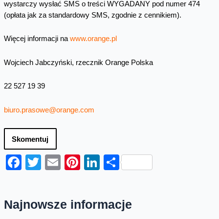
wystarczy wysłać SMS o treści WYGADANY pod numer 474
(opłata jak za standardowy SMS, zgodnie z cennikiem).
Więcej informacji na
www.orange.pl
Wojciech Jabczyński, rzecznik Orange Polska
22 527 19 39
biuro.prasowe@orange.com
Skomentuj
Facebook
Twitter
Email
Pinterest
LinkedIn
Share
Najnowsze informacje