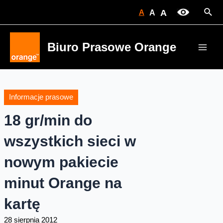
Skip
Sear
A
A
A
to
content
Biuro Prasowe Orange
Main
Men
Informacje prasowe
18 gr/min do
wszystkich sieci w
nowym pakiecie
minut Orange na
kartę
28 sierpnia 2012