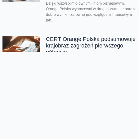
Dzięki wszystkim głównym liniom biznesowym,
Orange Polska wypracował w drugim kwartale bardzo
dobre wyniki - zarówno pod względem finansowym
jak...
CERT Orange Polska podsumowuje
krajobraz zagrożeń pierwszego
półrocza
Rekordowe 330 tys. fałszywych domen używanych do
wyłudzeń danych lub pieniędzy zablokował w
pierwszym półroczu 2026 CERT Orange Polska. To...
Orange Polska uruchamia
Asystentów AI w Instytucie „Pomnik-
Centrum Zdrowia Dziecka”
W Instytucie „Pomnik-Centrum Zdrowia Dziecka”
uruchomiono pięciu interaktywnych Asystentów AI,
którzy będą wspierać małych pacjentów, ich
opiekunów oraz osoby odwiedzające...