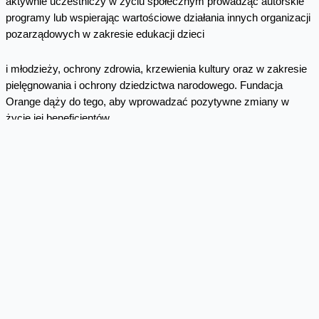
aktywnie uczestniczy w życiu społecznym prowadząc autorskie
programy lub wspierając wartościowe działania innych organizacji
pozarządowych w zakresie edukacji dzieci
i młodzieży, ochrony zdrowia, krzewienia kultury oraz w zakresie
pielęgnowania i ochrony dziedzictwa narodowego. Fundacja
Orange dąży do tego, aby wprowadzać pozytywne zmiany w
życie jej beneficjentów.
We wszystkie działania Fundacji angażują się wolontariusze
Grupy TP. Głównymi Programami Fundacji Orange są: „Akademia
Orange", „Dźwięki Marzeń", „Edukacja z Internetem", „Szkoła bez
przemocy", „Telefon do Mamy".
Kontakt dla mediów
Mariusz Loch, szef Biura Prasowego Grupy TP