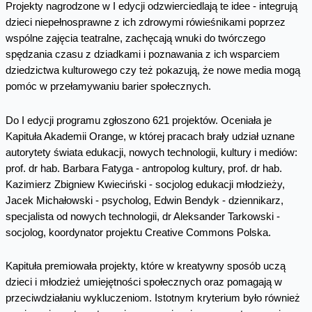
Projekty nagrodzone w I edycji odzwierciedlają te idee - integrują
dzieci niepełnosprawne z ich zdrowymi rówieśnikami poprzez
wspólne zajęcia teatralne, zachęcają wnuki do twórczego
spędzania czasu z dziadkami i poznawania z ich wsparciem
dziedzictwa kulturowego czy też pokazują, że nowe media mogą
pomóc w przełamywaniu barier społecznych.
Do I edycji programu zgłoszono 621 projektów. Oceniała je
Kapituła Akademii Orange, w której pracach brały udział uznane
autorytety świata edukacji, nowych technologii, kultury i mediów:
prof. dr hab. Barbara Fatyga - antropolog kultury, prof. dr hab.
Kazimierz Zbigniew Kwieciński - socjolog edukacji młodzieży,
Jacek Michałowski - psycholog, Edwin Bendyk - dziennikarz,
specjalista od nowych technologii, dr Aleksander Tarkowski -
socjolog, koordynator projektu Creative Commons Polska.
Kapituła premiowała projekty, które w kreatywny sposób uczą
dzieci i młodzież umiejętności społecznych oraz pomagają w
przeciwdziałaniu wykluczeniom. Istotnym kryterium było również