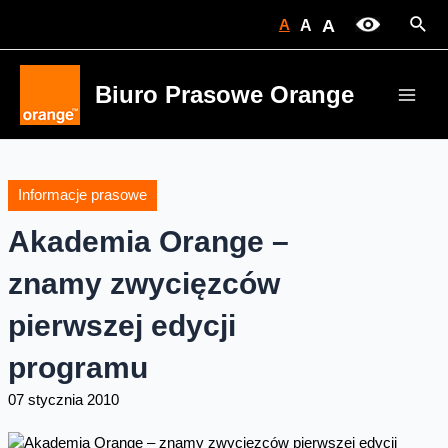
Skip
Sear
A
A
A
to
content
Biuro Prasowe Orange
Main
Men
Informacje prasowe
Akademia Orange –
znamy zwycięzców
pierwszej edycji
programu
07 stycznia 2010