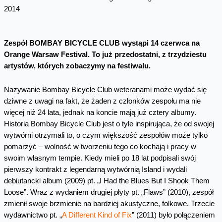
Zespół BOMBAY BICYCLE CLUB wystąpi 14 czerwca na
Orange Warsaw Festival. To już przedostatni, z trzydziestu
artystów, których zobaczymy na festiwalu.
Nazywanie Bombay Bicycle Club weteranami może wydać się
dziwne z uwagi na fakt, że żaden z członków zespołu ma nie
więcej niż 24 lata, jednak na koncie mają już cztery albumy.
Historia Bombay Bicycle Club jest o tyle inspirująca, że od swojej
wytwórni otrzymali to, o czym większość zespołów może tylko
pomarzyć – wolność w tworzeniu tego co kochają i pracy w
swoim własnym tempie. Kiedy mieli po 18 lat podpisali swój
pierwszy kontrakt z legendarną wytwórnią Island i wydali
debiutancki album (2009) pt. „I Had the Blues But I Shook Them
Loose”. Wraz z wydaniem drugiej płyty pt. „Flaws” (2010), zespół
zmienił swoje brzmienie na bardziej akustyczne, folkowe. Trzecie
wydawnictwo pt. „
A Different Kind of Fix
” (2011) było połączeniem