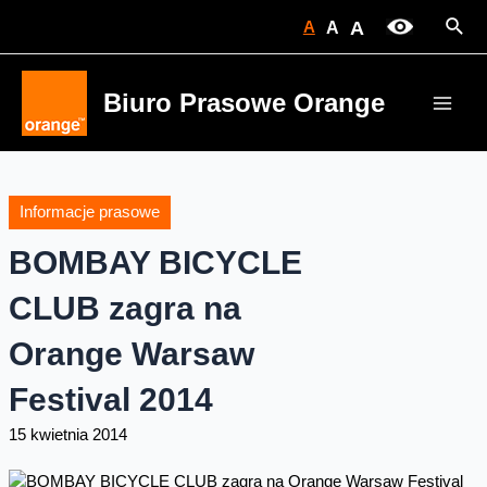
Skip
Sear
A
A
A
to
content
Biuro Prasowe Orange
Main
Men
Informacje prasowe
BOMBAY BICYCLE
CLUB zagra na
Orange Warsaw
Festival 2014
15 kwietnia 2014