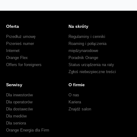
Oferta
Na skróty
Przedłuż umowę
Regulaminy i cenniki
Przenieś numer
Roaming i połączenia
Internet
międzynarodowe
Orange Flex
Poradnik Orange
Offers for foreigners
Status urządzenia na raty
Zgłoś niebezpieczne treści
Serwisy
O firmie
Dla inwestorów
O nas
Dla operatorów
Kariera
Dla dostawców
Znajdź salon
Dla mediów
Dla seniora
Orange Energia dla Firm