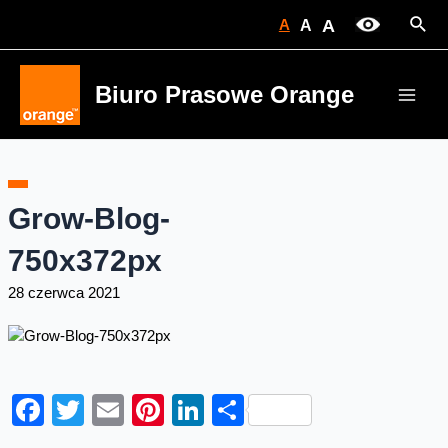
Skip
Sear
A
A
A
to
content
Biuro Prasowe Orange
Main
Men
Grow-Blog-
750x372px
28 czerwca 2021
Facebook
Twitter
Email
Pinterest
LinkedIn
Share