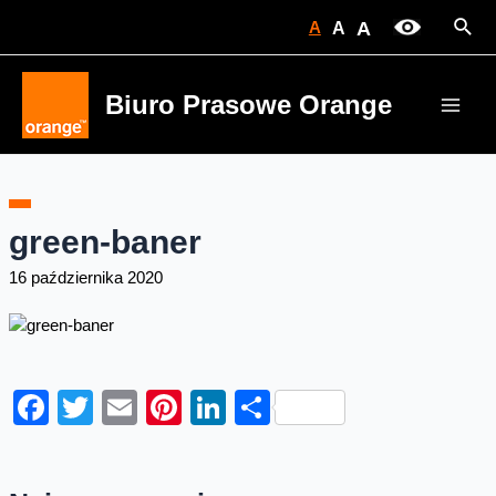
Skip
Sear
A
A
A
to
content
Biuro Prasowe Orange
Main
Men
green-baner
16 października 2020
Facebook
Twitter
Email
Pinterest
LinkedIn
Share