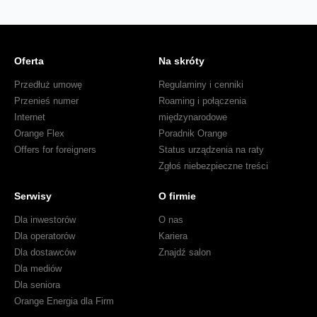
Oferta
Na skróty
Przedłuż umowę
Regulaminy i cenniki
Przenieś numer
Roaming i połączenia
Internet
międzynarodowe
Orange Flex
Poradnik Orange
Offers for foreigners
Status urządzenia na raty
Zgłoś niebezpieczne treści
Serwisy
O firmie
Dla inwestorów
O nas
Dla operatorów
Kariera
Dla dostawców
Znajdź salon
Dla mediów
Dla seniora
Orange Energia dla Firm