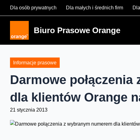
Skip
Dla osób prywatnych
Dla małych i średnich firm
Dla
to
content
Biuro Prasowe Orange
Informacje prasowe
Darmowe połączenia
dla klientów Orange n
21 stycznia 2013