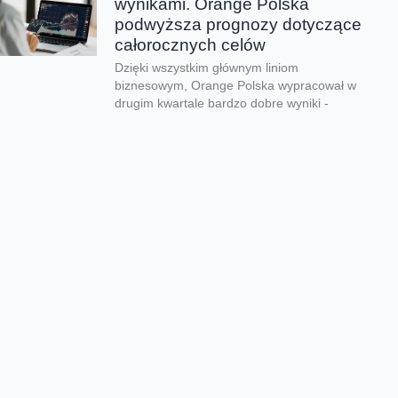
wynikami. Orange Polska
podwyższa prognozy dotyczące
całorocznych celów
Dzięki wszystkim głównym liniom
biznesowym, Orange Polska wypracował w
drugim kwartale bardzo dobre wyniki -
zarówno pod względem finansowym jak...
CERT Orange Polska
podsumowuje krajobraz
zagrożeń pierwszego półrocza
Rekordowe 330 tys. fałszywych domen
używanych do wyłudzeń danych lub
pieniędzy zablokował w pierwszym półroczu
2026 CERT Orange Polska. To...
Orange Polska uruchamia
Asystentów AI w Instytucie
„Pomnik-Centrum Zdrowia