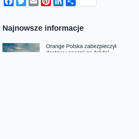
Facebook
Twitter
Email
Pinterest
LinkedIn
Share
Najnowsze informacje
Orange Polska zabezpieczył
dostawy energii ze źródeł
odnawialnych do roku 2035
Orange Polska przedłużył umowę PPA (Power
Purchase Agreement) z EDF power solutions
Polska na dostawę energii odnawialnej z farm
wiatrowych do roku 2035. Kontrakt wpisuje się...
Nowa usługa Dynamic SOC – pełna
obsługa cyberbezpieczeństwa firm
Orange Polska wprowadza nową usługę
cyberbezpieczeństwa dla firm. Dynamic SOC to
modułowe rozwiązanie dla średnich i większych firm,
zatrudniających co...