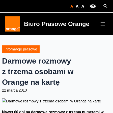
Skip
Sear
A
A
A
to
content
Biuro Prasowe Orange
Main
Men
Informacje prasowe
Darmowe rozmowy
z trzema osobami w
Orange na kartę
22 marca 2010
Nawet 60 dni na darmowe rozmowy z trzema numerami w