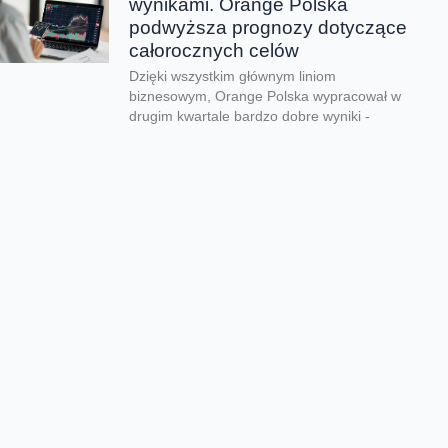
wynikami. Orange Polska
podwyższa prognozy dotyczące
całorocznych celów
Dzięki wszystkim głównym liniom
biznesowym, Orange Polska wypracował w
drugim kwartale bardzo dobre wyniki -
zarówno pod względem finansowym jak...
CERT Orange Polska
podsumowuje krajobraz
zagrożeń pierwszego półrocza
Rekordowe 330 tys. fałszywych domen
używanych do wyłudzeń danych lub
pieniędzy zablokował w pierwszym półroczu
2026 CERT Orange Polska. To...
Orange Polska uruchamia
Asystentów AI w Instytucie
„Pomnik-Centrum Zdrowia