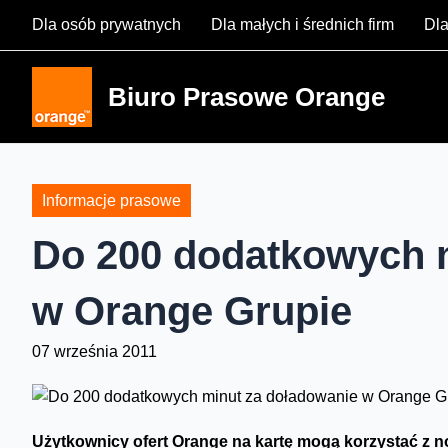
Skip
Dla osób prywatnych
Dla małych i średnich firm
Dla
to
content
Biuro Prasowe Orange
Informacje prasowe
Do 200 dodatkowych 
w Orange Grupie
07 września 2011
Użytkownicy ofert Orange na kartę mogą korzystać z now