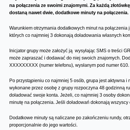
na połączenia ze swoimi znajomymi. Za każdą złotów
dostaną nawet dwie, dodatkowe minuty na połączenia.
Warunkiem otrzymania dodatkowych minut na połączenia jes
których co najmniej 3 dokonają doładowania własnych kont
Inicjator grupy może założyć ją wysyłając SMS o treści G
może zapraszać i dodawać do niej swoich znajomych. D
XXXXXXXXX (numer telefonu), wysłanym pod numer 610.
Po przystąpieniu co najmniej 5 osób, grupa jest aktywna 
wykonane przez osobę z grupy rozpoczyna 48 godzinną rund
doładować swoje konta. Jeżeli, co najmniej 3 osoby doko
minutę na połączenia. Jeśli doładowań dokonają wszyscy c
Dodatkowe minuty są naliczane po zakończeniu rundy, ot
proporcjonalnie do jego wartości.