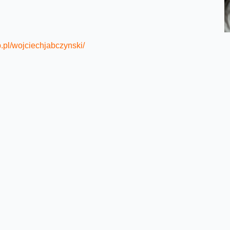
p.pl/wojciechjabczynski/
Facebook
Twitter
Email
Pinterest
LinkedIn
Share