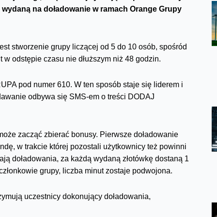
kę wydaną na doładowanie w ramach Orange Grupy
t stworzenie grupy liczącej od 5 do 10 osób, spośród
 w odstępie czasu nie dłuższym niż 48 godzin.
RUPA pod numer 610. W ten sposób staje się liderem i
odawanie odbywa się SMS-em o treści DODAJ
i może zacząć zbierać bonusy. Pierwsze doładowanie
ę, w trakcie której pozostali użytkownicy też powinni
nają doładowania, za każdą wydaną złotówkę dostaną 1
złonkowie grupy, liczba minut zostaje podwojona.
rzymują uczestnicy dokonujący doładowania,