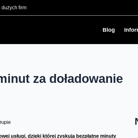
 dużych firm
Blog
Info
minut za doładowanie
ej usługi, dzięki której zyskują bezpłatne minuty