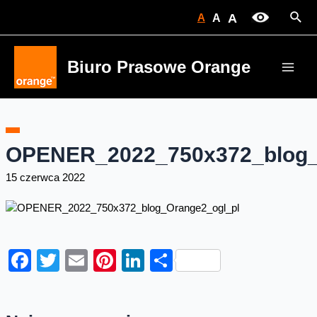
Skip
Sear
A
A
A
to
content
Biuro Prasowe Orange
Main
Men
OPENER_2022_750x372_blog_
15 czerwca 2022
Facebook
Twitter
Email
Pinterest
LinkedIn
Share