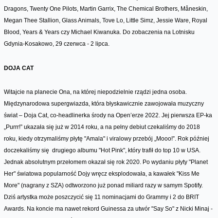
Dragons, Twenty One Pilots, Martin Garrix, The Chemical Brothers, Måneskin,
Megan Thee Stallion, Glass Animals, Tove Lo, Little Simz, Jessie Ware, Royal
Blood, Years & Years czy Michael Kiwanuka. Do zobaczenia na Lotnisku
Gdynia-Kosakowo, 29 czerwca - 2 lipca.
DOJA CAT
Witajcie na planecie Ona, na której niepodzielnie rządzi jedna osoba.
Międzynarodowa supergwiazda, która błyskawicznie zawojowała muzyczny
świat – Doja Cat, co-headlinerka środy na Open’erze 2022. Jej pierwsza EP-ka
„Purrr!” ukazała się już w 2014 roku, a na pełny debiut czekaliśmy do 2018
roku, kiedy otrzymaliśmy płytę "Amala" i viralowy przebój „Mooo!”. Rok później
doczekaliśmy się drugiego albumu "Hot Pink", który trafił do top 10 w USA.
Jednak absolutnym przełomem okazał się rok 2020. Po wydaniu płyty "Planet
Her" światowa popularność Dojy wręcz eksplodowała, a kawałek "Kiss Me
More" (nagrany z SZA) odtworzono już ponad miliard razy w samym Spotify.
Dziś artystka może poszczycić się 11 nominacjami do Grammy i 2 do BRIT
Awards. Na koncie ma nawet rekord Guinessa za utwór "Say So" z Nicki Minaj -