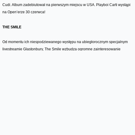
Cudi. Album zadebiutował na pierwszym miejscu w USA. Playboi Carti wystąpi
na Open’erze 30 czerwca!
THE SMILE
Od momentu ich niespodziewanego występu na ubiegłorocznym specjalnym
livestreamie Glastonbury, The Smile wzbudza ogromne zainteresowanie
słuchaczy i mediów. Nie ma w tym nic dziwnego. Kiedy wspólny projekt
powołują do życia członkowie Radiohead i Sons Of Kemet jedno jest pewne -
czeka nas wyjątkowe artystyczne doświadczenie. Thom Yorke, Jonny
Greenwood i Tom Skinner na początku stycznia zaprezentowali swój pierwszy
wspólny utwór "You Will Never Work In Television Again", a zaledwie kilka dni
temu poznaliśmy „The Smoke” - kolejną odsłonę nadchodzącego albumu.
Producentem obu kawałków jest Nigel Godrich - wieloletni współpracownik
zarówno Radiohead, Thoma Yorke'a, jak i wielu innych ikon światowej
alternatywy. Natomiast po specjalnych transmisjach występów The Smile, które
odbyły się w ostatni weekend stycznia, nie mamy wątpliwości, że czeka nas
koncertowa uczta. Zespół wystąpi na Tent Stage 29 czerwca.