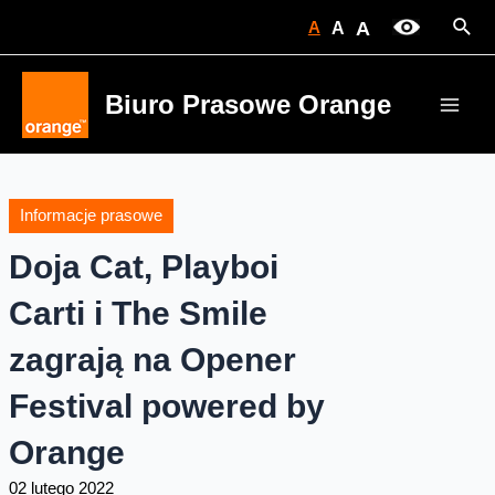
Skip
Sear
A
A
A
to
content
Biuro Prasowe Orange
Main
Men
Informacje prasowe
Doja Cat, Playboi
Carti i The Smile
zagrają na Opener
Festival powered by
Orange
02 lutego 2022