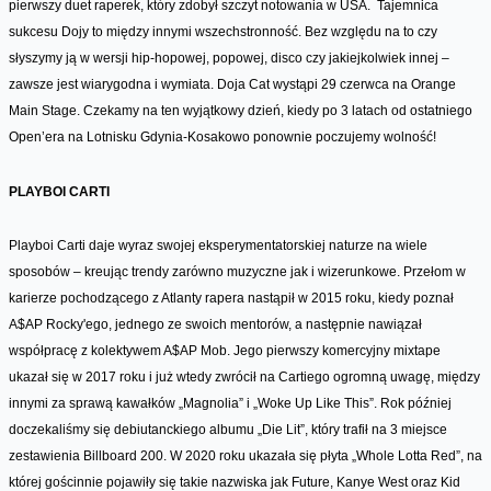
pierwszy duet raperek, który zdobył szczyt notowania w USA. Tajemnica
sukcesu Dojy to między innymi wszechstronność. Bez względu na to czy
słyszymy ją w wersji hip-hopowej, popowej, disco czy jakiejkolwiek innej –
zawsze jest wiarygodna i wymiata. Doja Cat wystąpi 29 czerwca na Orange
Main Stage. Czekamy na ten wyjątkowy dzień, kiedy po 3 latach od ostatniego
Open’era na Lotnisku Gdynia-Kosakowo ponownie poczujemy wolność!
PLAYBOI CARTI
Playboi Carti daje wyraz swojej eksperymentatorskiej naturze na wiele
sposobów – kreując trendy zarówno muzyczne jak i wizerunkowe. Przełom w
karierze pochodzącego z Atlanty rapera nastąpił w 2015 roku, kiedy poznał
A$AP Rocky'ego, jednego ze swoich mentorów, a następnie nawiązał
współpracę z kolektywem A$AP Mob. Jego pierwszy komercyjny mixtape
ukazał się w 2017 roku i już wtedy zwrócił na Cartiego ogromną uwagę, między
innymi za sprawą kawałków „Magnolia” i „Woke Up Like This”. Rok później
doczekaliśmy się debiutanckiego albumu „Die Lit”, który trafił na 3 miejsce
zestawienia Billboard 200. W 2020 roku ukazała się płyta „Whole Lotta Red”, na
której gościnnie pojawiły się takie nazwiska jak Future, Kanye West oraz Kid