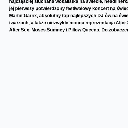
najczęściej słuchana wokalistka na świecie, headliner
jej pierwszy potwierdzony festiwalowy koncert na świec
Martin Garrix, absolutny top najlepszych DJ-ów na świ
twarzach, a także niezwykle mocna reprezentacja Alter
After Sex, Moses Sumney i Pillow Queens. Do zobacze
DUA LIPA
Dua Lipa jest dziś bezsprzecznie jedną z najważniejszych 
(2017), sprzedał się w ponad 6 milionach kopii, a towarz
[Mwah]" czy "New Rules") w ponad 80 milionach. Natomias
z ponad miliardem odsłon na YouTube. W 2018 roku, jako p
nominacji, zabierając do domu dwie statuetki. Rok późnie
New Artist oraz Best Dance Recording za nagrany z Silk City
Nostalgia” (2020) dotarła na szczyt w UK, a w pierwszym 
streamów. Do dziś odsłuchano ją ponad 6 miliardów razy, a 
stały się jednymi z największych hitów 2020 roku. Dua Lip