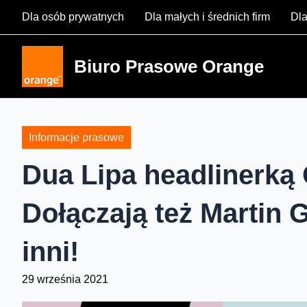
Skip
Dla osób prywatnych
Dla małych i średnich firm
Dla
to
content
Biuro Prasowe Orange
Informacje prasowe
Dua Lipa headlinerką 
Dołączają też Martin G
inni!
29 września 2021