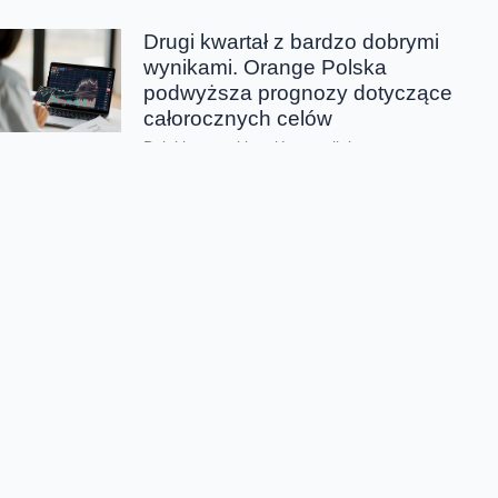
Drugi kwartał z bardzo dobrymi
wynikami. Orange Polska
podwyższa prognozy dotyczące
całorocznych celów
Dzięki wszystkim głównym liniom
biznesowym, Orange Polska wypracował w
drugim kwartale bardzo dobre wyniki -
zarówno pod względem finansowym jak...
CERT Orange Polska
podsumowuje krajobraz
zagrożeń pierwszego półrocza
Rekordowe 330 tys. fałszywych domen
używanych do wyłudzeń danych lub
pieniędzy zablokował w pierwszym półroczu
2026 CERT Orange Polska. To...