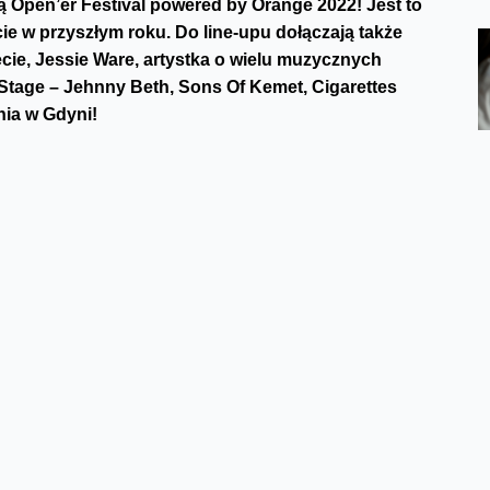
ką Open’er Festival powered by Orange 2022! Jest to
ie w przyszłym roku. Do line-upu dołączają także
ecie, Jessie Ware, artystka o wielu muzycznych
 Stage – Jehnny Beth, Sons Of Kemet, Cigarettes
nia w Gdyni!
artystek na świecie. Jej debiutancki, imienny album
yszące mu single (w tym "IDGAF", "Blow Your Mind
t za sprawą “New Rules” stała się najmłodszą artystką
ierwsza artystka w historii BRIT Awards, otrzymała aż 5
j zgarnęła dwie nagrody Grammy w kategoriach Best
 kawałek „Electricity”. Jej druga płyta “Future
tygodniu po premierze przekroczyła 290 milionów
kawałki "Don't Start Now", "Physical" czy "Levitating"
a ma dziś na koncie 3 nagrody Grammy i jest najczęściej