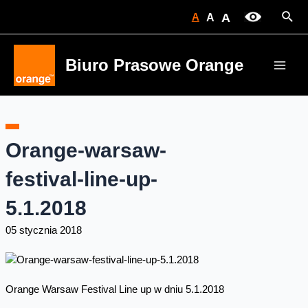
Skip
Sear
A
A
A
to
content
Biuro Prasowe Orange
Main
Men
Orange-warsaw-
festival-line-up-
5.1.2018
05 stycznia 2018
Orange Warsaw Festival Line up w dniu 5.1.2018