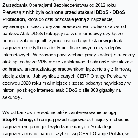
Zarządzania Operacjami Bezpieczeństwa) od 2012 roku.
Pierwszą z nich była
ochrona przed atakami DDoS
-
DDoS
Protection
, która do dziś pozostaje jedną z najczęściej
wybieranych i cieszy się zainteresowaniem zwłaszcza wśród
banków. Atak DDoS blokujący serwis internetowy czy łącze
poprzez zalanie go olbrzymią ilością danych stanowi jednak
zagrożenie nie tylko dla instytucji finansowych czy sklepów
internetowych. W czasach powszechnej pracy zdalnej, skuteczny
atak np. na łącze VPN może zablokować działalność niezależnie
od branży, uniemożliwiając pracownikom łączenie się z firmową
siecią z domu. Jak wynika z danych CERT Orange Polska, w
czerwcu 2020 roku miał miejsce (i został odparty) największy w
historii polskiego internetu atak DDoS o sile 303 gigabity na
sekundę .
Wśród banków nie słabnie także zainteresowanie usługą
StopPhishing,
chroniącą przed najpowszechniejszym obecnie
zagrożeniem jakim jest wyłudzanie danych. Skala tego
zagrożenia rośnie bardzo szybko, wg CERT Orange Polska, w