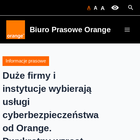
Skip
Sear
A
A
A
to
content
Biuro Prasowe Orange
Main
Men
Informacje prasowe
Duże firmy i
instytucje wybierają
usługi
cyberbezpieczeństwa
od Orange.