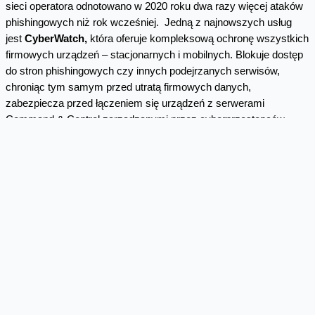
sieci operatora odnotowano w 2020 roku dwa razy więcej ataków
phishingowych niż rok wcześniej. Jedną z najnowszych usług
jest
CyberWatch,
która oferuje kompleksową ochronę wszystkich
firmowych urządzeń – stacjonarnych i mobilnych. Blokuje dostęp
do stron phishingowych czy innych podejrzanych serwisów,
chroniąc tym samym przed utratą firmowych danych,
zabezpiecza przed łączeniem się urządzeń z serwerami
Command & Control zarządzanymi przez cyberprzestępców.
Klient codziennie otrzymuje raport z informacją jakiego rodzaju
niebezpieczne próby połączeń zostały zablokowane i z których
urządzeń.
Bezpieczeństwo przez całą dobę
Wspólnym mianownikiem wszystkich usług oferowanych na bazie
SOC jest całodobowy monitoring systemów informatycznych
klientów biznesowych. Do tego celu wykorzystywane są
rozwiązania klasy SIEM (Security Information and Event
Management) oraz SOAR (Security Orchestration, Automation