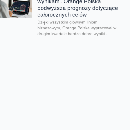
wynikami. Orange Polska
podwyższa prognozy dotyczące
całorocznych celów
Dzięki wszystkim głównym liniom
biznesowym, Orange Polska wypracował w
drugim kwartale bardzo dobre wyniki -
zarówno pod względem finansowym jak...
CERT Orange Polska
podsumowuje krajobraz
zagrożeń pierwszego półrocza
Rekordowe 330 tys. fałszywych domen
używanych do wyłudzeń danych lub
pieniędzy zablokował w pierwszym półroczu
2026 CERT Orange Polska. To...
Orange Polska uruchamia
Asystentów AI w Instytucie
„Pomnik-Centrum Zdrowia