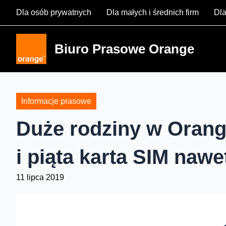
Skip
Dla osób prywatnych
Dla małych i średnich firm
Dla
to
content
Biuro Prasowe Orange
Informacje prasowe
Duże rodziny w Orang
i piąta karta SIM nawet
11 lipca 2019