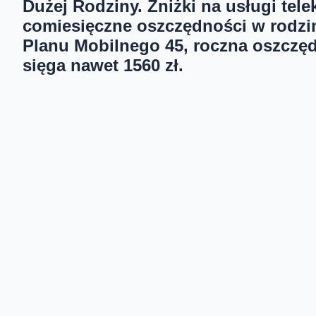
Dużej Rodziny. Zniżki na usługi tel
comiesięczne oszczędności w rodz
Planu Mobilnego 45, roczna oszczę
sięga nawet 1560 zł.
Nielimitowane rozmowy telefonicznie pozwalają rodzicom i
danych umożliwiają komfortowe korzystanie z internetu ka
skorzystały z oferty Orange, ponieważ oferuje ona realne 
Klienci Orange posiadający Kartę Dużej Rodziny będą mog
Mobilnym ze zniżką 25 zł co miesiąc. Ponadto, tak jak wsz
rabatu za łączenie usług w Orange w wysokości 20 zł. Ozna
piątą kartę SIM klient otrzyma za 0 zł. Z kolei w Planie Mo
obydwie zniżki, będzie kosztować tylko 10 zł miesięcznie, 
Dzięki zniżkom od Orange łączne wydatki na usługi mobil
jedyne 95 zł miesięcznie, tylko 19 zł na osobę. To nie wsz