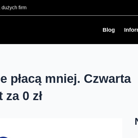
 dużych firm
Blog
Info
e płacą mniej. Czwarta
 za 0 zł