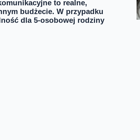
ekomunikacyjne to realne,
innym budżecie. W przypadku
dność dla 5-osobowej rodziny
 dzieciom być ze sobą w kontakcie, a duże pakiety
żdemu członkowi rodziny. Warto, by duże rodziny
oszczędności.
li kupić czwartą i piątą kartę SIM z wybranym Planem
yscy pozostali klienci, skorzystają z comiesięcznego
cza to, że decydując się na Plan Mobilny 45, czwartą i
bilnym 55 czwarta i piąta karta SIM, uwzględniając
a w Planie Mobilnym 75 - 20 zł.
ne dla 5-osobowej rodziny w Planie Mobilnym 45 to
ystko - każda kolejna dokupiona karta SIM (licząc od