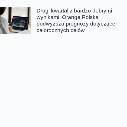
Drugi kwartał z bardzo dobrymi
wynikami. Orange Polska
podwyższa prognozy dotyczące
całorocznych celów
Dzięki wszystkim głównym liniom
biznesowym, Orange Polska wypracował w
drugim kwartale bardzo dobre wyniki -
zarówno pod względem finansowym jak...
CERT Orange Polska
podsumowuje krajobraz
zagrożeń pierwszego półrocza
Rekordowe 330 tys. fałszywych domen
używanych do wyłudzeń danych lub
pieniędzy zablokował w pierwszym półroczu
2026 CERT Orange Polska. To...