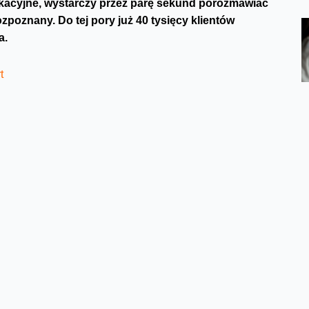
ikacyjne, wystarczy przez parę sekund porozmawiać
zpoznany. Do tej pory już 40 tysięcy klientów
a.
t
nne sposoby weryfikacji, ale także bardziej bezpieczna.
ia w Orange nie tylko dla większego komfortu
ich bezpieczeństwo. Głos każdego z nas jest
wa, tembr, szybkość mówienia, akcent czy sposób
e zróżnicowanie tych cech sprawia, że głosu nie da
oświadczeń Klientów i Obsługi B2C w Orange Polska.
zowej zgody klienta. Można wyrazić ją podczas rozmowy
 operatora, ale też podczas połączenia z doradcą, w
to także podczas podpisywania nowej umowy lub aneksu