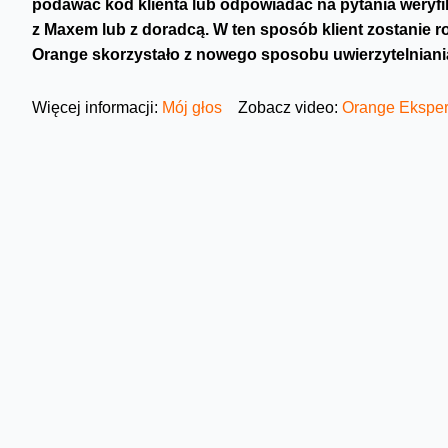
podawać kod klienta lub odpowiadać na pytania weryf
z Maxem lub z doradcą. W ten sposób klient zostanie ro
Orange skorzystało z nowego sposobu uwierzytelniani
Więcej informacji:
Mój głos
Zobacz video:
Orange Eksper
Biometria głosowa jest nie tylko szybsza i łatwiejsza niż i
– Zdecydowaliśmy się na wprowadzenie tego rozwiązan
naszych klientów, ale przede wszystkim ze względu na 
unikatowy. Składają się na to takie cechy jak ton, bar
wymawiania poszczególnych głosek. To właśnie ogromn
się podrobić
– podkreśla Anna Lewandowska, dyrektor D
Skorzystanie z nowej metody weryfikacji wymaga jednora
z Maxem, czyli sztuczną inteligencją pracującą na infolinii
aplikacji Mój Orange lub w salonie. Klienci mogą zrobić 
do istniejących usług.