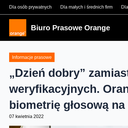
Skip
Dla osób prywatnych
Dla małych i średnich firm
Dla
to
content
Biuro Prasowe Orange
Informacje prasowe
„Dzień dobry” zamias
weryfikacyjnych. Or
biometrię głosową na i
07 kwietnia 2022