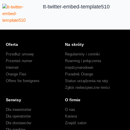
tt-twitter-embed-template510
Oferta
Na skróty
Przedłuż umowę
Regulaminy i cenniki
Przenieś numer
Roaming i połączenia
Internet
międzynarodowe
Orange Flex
Poradnik Orange
Offers for foreigners
Status urządzenia na raty
Zgłoś niebezpieczne treści
Serwisy
O firmie
Dla inwestorów
O nas
Dla operatorów
Kariera
Dla dostawców
Znajdź salon
Dla mediów