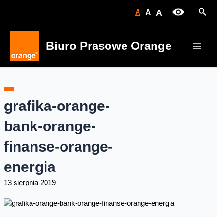
Skip
Sear
A
A
A
to
content
Biuro Prasowe Orange
Main
Men
grafika-orange-
bank-orange-
finanse-orange-
energia
13 sierpnia 2019