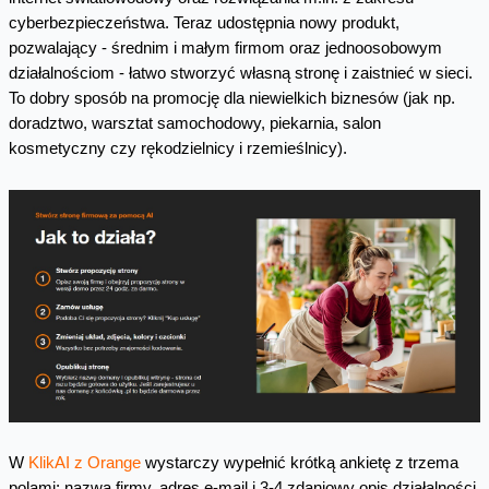
cyberbezpieczeństwa. Teraz udostępnia nowy produkt,
pozwalający - średnim i małym firmom oraz jednoosobowym
działalnościom - łatwo stworzyć własną stronę i zaistnieć w sieci.
To dobry sposób na promocję dla niewielkich biznesów (jak np.
doradztwo, warsztat samochodowy, piekarnia, salon
kosmetyczny czy rękodzielnicy i rzemieślnicy).
W
KlikAI z Orange
wystarczy wypełnić krótką ankietę z trzema
polami: nazwa firmy, adres e‑mail i 3-4 zdaniowy opis działalności.