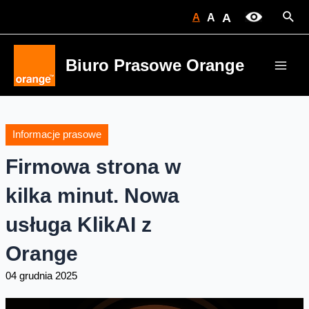
Skip
Sear
A
A
A
to
content
Biuro Prasowe Orange
Main
Men
Informacje prasowe
Firmowa strona w
kilka minut. Nowa
usługa KlikAI z
Orange
04 grudnia 2025