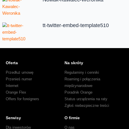
tt-twitter-embed-template510
Oferta
Na skróty
Przedłuż umowę
Regulaminy i cenniki
Przenieś numer
Roaming i połączenia
Internet
międzynarodowe
Orange Flex
Poradnik Orange
Offers for foreigners
Status urządzenia na raty
Zgłoś niebezpieczne treści
Serwisy
O firmie
Dla inwestorów
O nas