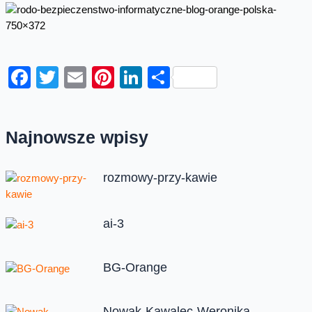
Facebook
Twitter
Email
Pinterest
LinkedIn
Share
Najnowsze wpisy
rozmowy-przy-kawie
ai-3
BG-Orange
Nowak-Kawalec-Weronika