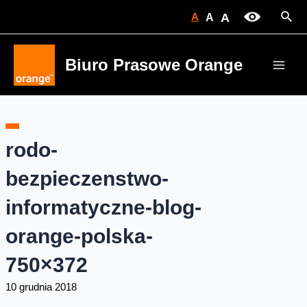
Skip
Sear
A
A
A
to
content
Biuro Prasowe Orange
Main
Men
rodo-
bezpieczenstwo-
informatyczne-blog-
orange-polska-
750×372
10 grudnia 2018