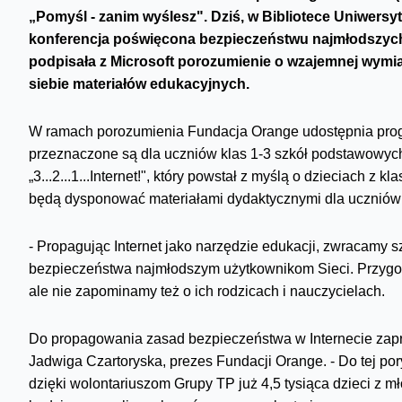
„Pomyśl - zanim wyślesz". Dziś, w Bibliotece Uniwersyt
konferencja poświęcona bezpieczeństwu najmłodszych
podpisała z Microsoft porozumienie o wzajemnej wymia
siebie materiałów edukacyjnych.
W ramach porozumienia Fundacja Orange udostępnia progr
przeznaczone są dla uczniów klas 1-3 szkół podstawowych.
„3...2...1...Internet!", który powstał z myślą o dzieciach z 
będą dysponować materiałami dydaktycznymi dla uczniów 
- Propagując Internet jako narzędzie edukacji, zwracamy
bezpieczeństwa najmłodszym użytkownikom Sieci. Przygot
ale nie zapominamy też o ich rodzicach i nauczycielach.
Do propagowania zasad bezpieczeństwa w Internecie zap
Jadwiga Czartoryska, prezes Fundacji Orange. - Do tej po
dzięki wolontariuszom Grupy TP już 4,5 tysiąca dzieci z m