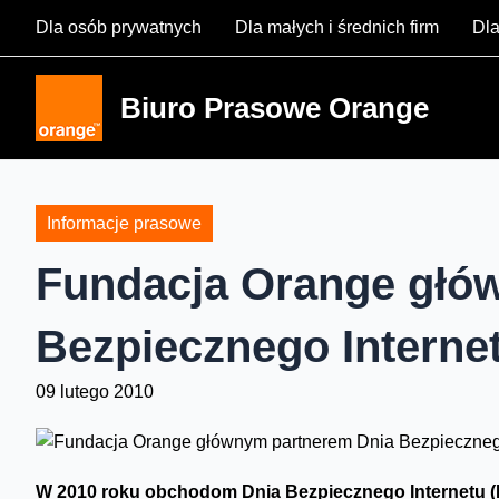
Skip
Dla osób prywatnych
Dla małych i średnich firm
Dla
to
content
Biuro Prasowe Orange
Informacje prasowe
Fundacja Orange głó
Bezpiecznego Interne
09 lutego 2010
W 2010 roku obchodom Dnia Bezpiecznego Internetu (