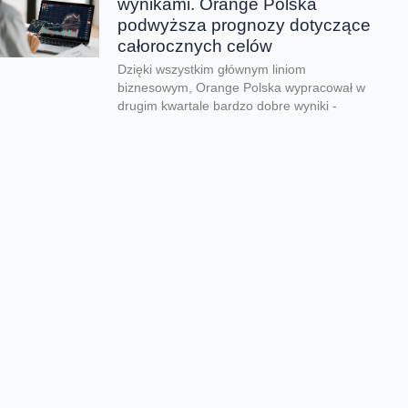
wynikami. Orange Polska
podwyższa prognozy dotyczące
całorocznych celów
Dzięki wszystkim głównym liniom
biznesowym, Orange Polska wypracował w
drugim kwartale bardzo dobre wyniki -
zarówno pod względem finansowym jak...
CERT Orange Polska
podsumowuje krajobraz
zagrożeń pierwszego półrocza
Rekordowe 330 tys. fałszywych domen
używanych do wyłudzeń danych lub
pieniędzy zablokował w pierwszym półroczu
2026 CERT Orange Polska. To...
Orange Polska uruchamia
Asystentów AI w Instytucie
„Pomnik-Centrum Zdrowia