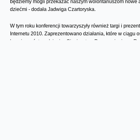
będziemy mogli przekazać naszym wolontariuszom nowe at
dziećmi - dodała Jadwiga Czartoryska.
W tym roku konferencji towarzyszyły również targi i prez
Internetu 2010. Zaprezentowano działania, które w ciągu o
bezpieczeństwa dzieci w Sieci, w tym Porozumienie na Rz
przez Grupę TP.
Dzień Bezpiecznego Internetu ustanowiono z inicjatywy Ko
60 państwach na świecie. Jego celem jest propagowanie d
krajach Unii Europejskiej rusza dziś kampania medialna 
Internecie „Think B4 U post!", w Polsce realizowana pod 
Jak co roku, organizatorzy DBI w Polsce zachęcają szkoły 
działań edukacyjnych związanych z bezpieczeństwem w Sie
www.dbi.pl
do końca lutego. Do tej pory zgłoszono ponad 9
teatrzyków szkolnych, happeningi, audycje w szkolnych ra
najciekawszych projektów Fundacja Orange przygotowała 