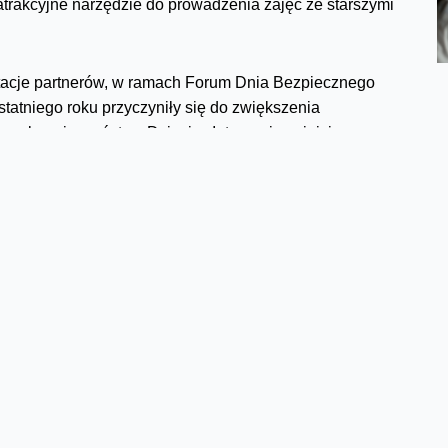
rakcyjne narzędzie do prowadzenia zajęć ze starszymi
entacje partnerów, w ramach Forum Dnia Bezpiecznego
statniego roku przyczyniły się do zwiększenia
ecz bezpieczeństwa Dzieci w Internecie zainicjowane
misji Europejskiej w 2004 roku. Obchodzony jest już w
ziałań na rzecz bezpieczeństwa dzieci i młodzieży. W
poświęcona problematyce ochrony prywatności w
hasłem „Pomyśl zanim wyślesz".
oraz inne instytucje i organizacje do podejmowania
ci. Inicjatywy rejestrować można w serwisie
00 inicjatyw - zajęcia edukacyjne, konkursy, występy
diowęzłach, lokalne kampanie informacyjne Dla 3
nagrody - 46 celowe telewizory LCD.