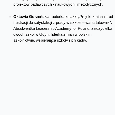
projektów badawczych - naukowych i metodycznych.
Oktawia Gorzeńska
- autorka książki „Projekt zmiana – od
frustracji do satysfakcji z pracy w szkole – warsztatownik”.
Absolwentka Leadership Academy for Poland, założycielka
dwóch szkół w Gdyni, liderka zmian w polskim
szkolnictwie, wspierająca szkoły i ich kadry.
Jan Herbst – s
ocjolog, autor książek i artykułów nt.
kapitału społecznego, nierówności społecznych i
przestrzennych, współautor raportu o wykluczeniu
społeczno-cyfrowym. Ekspert i dyrektor ds. badań w
Fundacji “Stocznia”. Laureat nagrody im. F. Znanieckiego.
Anna Mierzyńska -
analityczka dezinformacji w sieci oraz
funkcjonowania polityki i marketingu sektora publicznego.
Specjalistka ds. mediów społecznościowych i komunikacji
społecznej, dziennikarka.