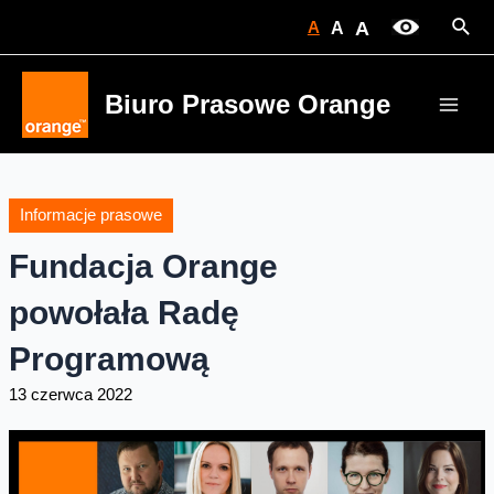
Skip
Sear
A
A
A
to
content
Biuro Prasowe Orange
Main
Men
Informacje prasowe
Fundacja Orange
powołała Radę
Programową
13 czerwca 2022