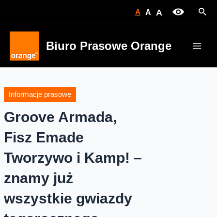
Skip
Sear
A
A
A
to
content
Biuro Prasowe Orange
Main
Men
Informacje prasowe
Groove Armada,
Fisz Emade
Tworzywo i Kamp! –
znamy już
wszystkie gwiazdy