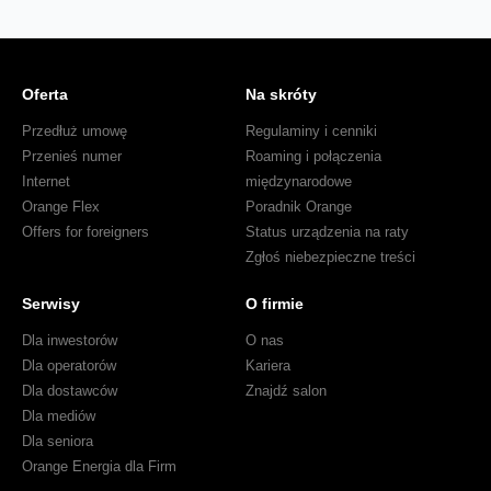
Oferta
Na skróty
Przedłuż umowę
Regulaminy i cenniki
Przenieś numer
Roaming i połączenia
Internet
międzynarodowe
Orange Flex
Poradnik Orange
Offers for foreigners
Status urządzenia na raty
Zgłoś niebezpieczne treści
Serwisy
O firmie
Dla inwestorów
O nas
Dla operatorów
Kariera
Dla dostawców
Znajdź salon
Dla mediów
Dla seniora
Orange Energia dla Firm