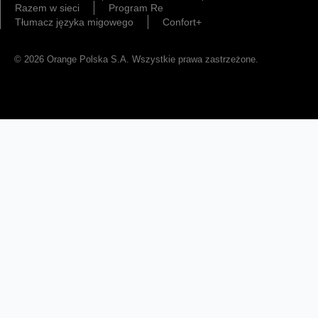
Razem w sieci
Program Re
Tłumacz języka migowego
Confort+
© 2026 Orange Polska S.A. Wszystkie prawa zastrzeżone.