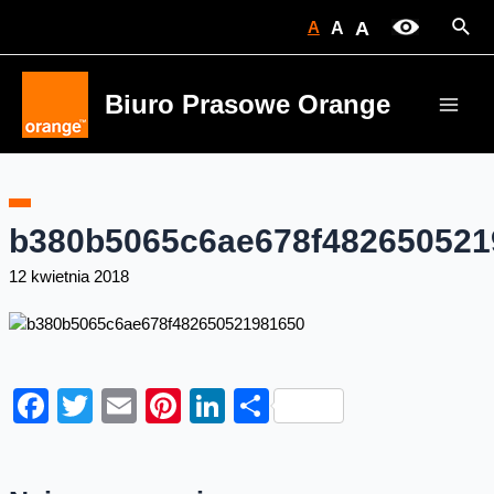
Skip
Sear
A
A
A
to
content
Biuro Prasowe Orange
Main
Men
b380b5065c6ae678f482650521
12 kwietnia 2018
Facebook
Twitter
Email
Pinterest
LinkedIn
Share