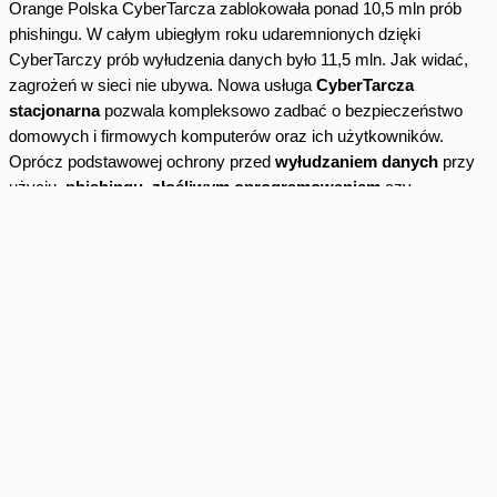
Orange Polska CyberTarcza zablokowała ponad 10,5 mln prób
phishingu. W całym ubiegłym roku udaremnionych dzięki
CyberTarczy prób wyłudzenia danych było 11,5 mln. Jak widać,
zagrożeń w sieci nie ubywa. Nowa usługa
CyberTarcza
stacjonarna
pozwala kompleksowo zadbać o bezpieczeństwo
domowych i firmowych komputerów oraz ich użytkowników.
Oprócz podstawowej ochrony przed
wyłudzaniem danych
przy
użyciu
phishingu, złośliwym oprogramowaniem
czy
botnetami
, która działa na poziomie sieci i obejmuje wszystkich
użytkowników internetu Orange, nowa usługa pozwala
użytkownikom
dostosowywać ochronę do własnych,
indywidualnych potrzeb.
Można dzięki niej
zarządzać
dostępem do różnych kategorii stron internetowych
. To
oznacza, że rodzic może chronić dzieci przed dostępem do
nieodpowiednich dla nich treści, a pracodawca decydować, do
jakich serwisów i w jakich godzinach mogą mieć dostęp
pracownicy na służbowych komputerach. Za pomocą specjalnie
przygotowanego portalu można na bieżąco sprawdzać poziom
bezpieczeństwa domowej lub firmowej sieci.