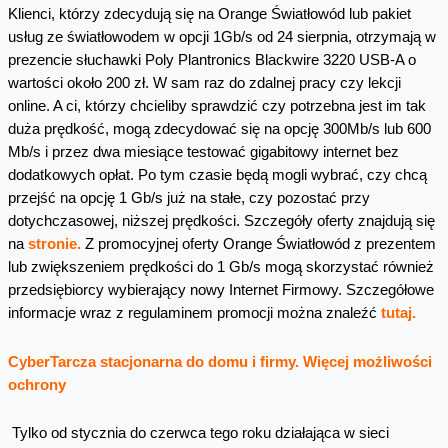
Klienci, którzy zdecydują się na Orange Światłowód lub pakiet
usług ze światłowodem w opcji 1Gb/s od 24 sierpnia, otrzymają w
prezencie słuchawki Poly Plantronics Blackwire 3220 USB-A o
wartości około 200 zł. W sam raz do zdalnej pracy czy lekcji
online. A ci, którzy chcieliby sprawdzić czy potrzebna jest im tak
duża prędkość, mogą zdecydować się na opcję 300Mb/s lub 600
Mb/s i przez dwa miesiące testować gigabitowy internet bez
dodatkowych opłat. Po tym czasie będą mogli wybrać, czy chcą
przejść na opcję 1 Gb/s już na stałe, czy pozostać przy
dotychczasowej, niższej prędkości. Szczegóły oferty znajdują się
na
stronie
.
Z promocyjnej oferty Orange Światłowód z prezentem
lub zwiększeniem prędkości do 1 Gb/s mogą skorzystać również
przedsiębiorcy wybierający nowy Internet Firmowy. Szczegółowe
informacje wraz z regulaminem promocji można znaleźć
tutaj
.
CyberTarcza stacjonarna do domu i firmy. Więcej możliwości
ochrony
Tylko od stycznia do czerwca tego roku działająca w sieci