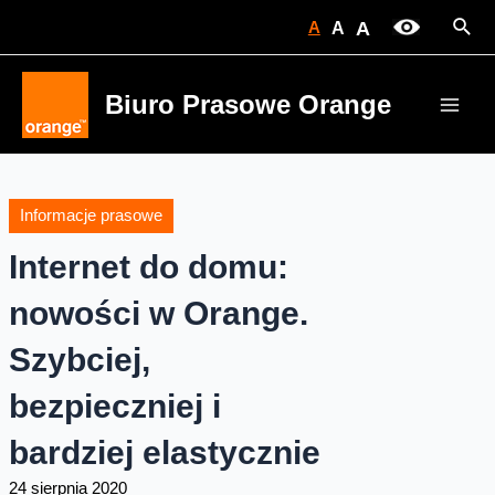
Skip
Sear
A
A
A
to
content
Biuro Prasowe Orange
Main
Men
Informacje prasowe
Internet do domu:
nowości w Orange.
Szybciej,
bezpieczniej i
bardziej elastycznie
24 sierpnia 2020