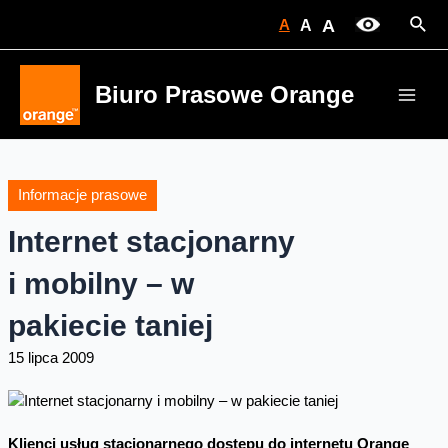
Skip
Sear
A
A
A
to
content
Biuro Prasowe Orange
Main
Men
Informacje prasowe
Internet stacjonarny
i mobilny – w
pakiecie taniej
15 lipca 2009
Klienci usług stacjonarnego dostępu do internetu Orange