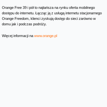
Orange Free 39 i pół to najtańsza na rynku oferta mobilnego
dostępu do internetu. Łącząc ją z usługą internetu stacjonarnego
Orange Freedom, klienci zyskują dostęp do sieci zarówno w
domu jak i podczas podróży.
Więcej informacji na
www.orange.pl
Skomentuj
Facebook
Twitter
Email
Pinterest
LinkedIn
Share
Najnowsze informacje
Orange Polska zabezpieczył
dostawy energii ze źródeł
odnawialnych do roku 2035