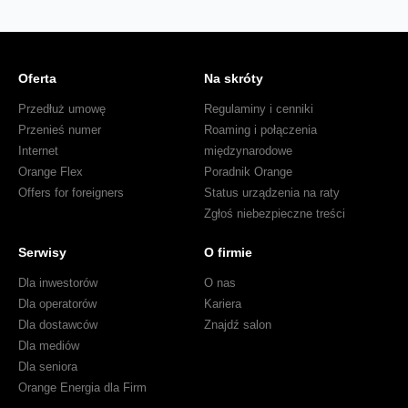
Oferta
Na skróty
Przedłuż umowę
Regulaminy i cenniki
Przenieś numer
Roaming i połączenia
Internet
międzynarodowe
Orange Flex
Poradnik Orange
Offers for foreigners
Status urządzenia na raty
Zgłoś niebezpieczne treści
Serwisy
O firmie
Dla inwestorów
O nas
Dla operatorów
Kariera
Dla dostawców
Znajdź salon
Dla mediów
Dla seniora
Orange Energia dla Firm