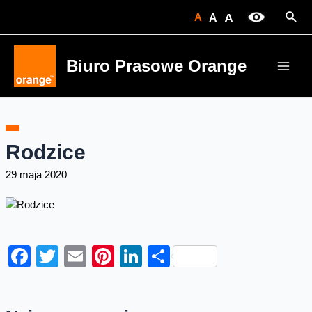
Skip
Sear
A
A
A
to
content
Biuro Prasowe Orange
Main
Men
Rodzice
29 maja 2020
Facebook
Twitter
Email
Pinterest
LinkedIn
Share