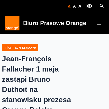
Skip
Sear
A
A
A
to
content
Biuro Prasowe Orange
Main
Men
Informacje prasowe
Jean-François
Fallacher 1 maja
zastąpi Bruno
Duthoit na
stanowisku prezesa