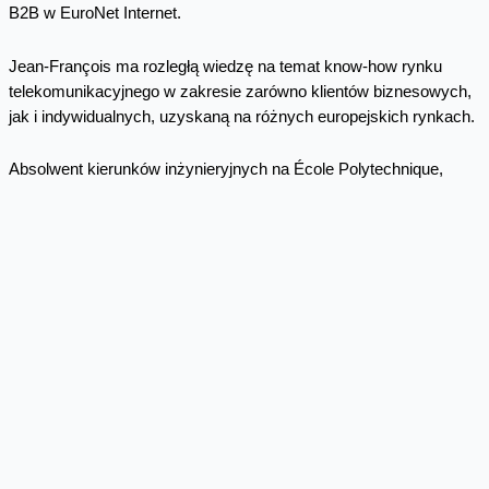
B2B w EuroNet Internet.
Jean-François ma rozległą wiedzę na temat know-how rynku
telekomunikacyjnego w zakresie zarówno klientów biznesowych,
jak i indywidualnych, uzyskaną na różnych europejskich rynkach.
Absolwent kierunków inżynieryjnych na École Polytechnique,
École Nationale Supérieure des Télécommunications w Paryżu
oraz programu Rozwoju Biznesu Międzynarodowego w ESSEC
Business School, Jean-François zdobywał doświadczenie w
okresie ekspansji Internetu.
* * *
Dodatkowych informacji udzieli:
Wojciech Jabczyński, rzecznik Orange Polska
e-mail: wojciech.jabczynski@orange.com