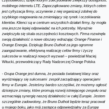
częstotliwości, dzięki którym zdecydowanie zwiększy dostępność
mobilnego internetu LTE. Zapoczątkowano zmiany, których celem
jest cyfryzacja firmy, uczynienie z niej organizacji zdolnej do
szybkiego reagowania na zmieniający się rynek i oczekiwania
klientów. Klienci są w centrum wszystkich działań firmy, by mogła
ona jeszcze lepiej odpowiadać na ich potrzeby. Wyraźnie
zwiększyła się skala oszczędności kosztowych. Firma rozwinęła
swoją działalność o nowe obszary wdrażając Orange Finanse i
Orange Energia. Dziękuję Bruno Duthoit za jego ogromne
zaangażowanie, efektywną realizację celów firmy i życzę
sukcesów w realizacji nowych wyzwań
– powiedział Maciej
Witucki, przewodniczący Rady Nadzorczej Orange Polska
-
Grupa Orange jest dumna, że posiada światowej klasy oraz
wyróżniający się sukcesami zespół zarządzający operacjami
firmy w Europie. Jesteśmy bardzo szczęśliwi, że możemy ogłosić
dzisiejsze zmiany, które promują rozwój istniejącego zespołu oraz
wzmacniają synergię naszej działalności w całej Europie. Jestem
szczególnie zadowolony, że Bruno Duthoit będzie teraz pracował
u mojego boku, jako mój zastępca odpowiedzialny za Europę