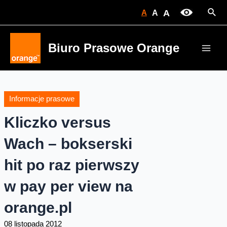
Skip
Sear
A
A
A
to
content
Biuro Prasowe Orange
Main
Men
Informacje prasowe
Kliczko versus
Wach – bokserski
hit po raz pierwszy
w pay per view na
orange.pl
08 listopada 2012