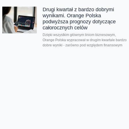
Drugi kwartał z bardzo dobrymi
wynikami. Orange Polska
podwyższa prognozy dotyczące
całorocznych celów
Dzięki wszystkim głównym liniom biznesowym,
Orange Polska wypracował w drugim kwartale bardzo
dobre wyniki - zarówno pod względem finansowym
jak...
CERT Orange Polska podsumowuje
krajobraz zagrożeń pierwszego
półrocza
Rekordowe 330 tys. fałszywych domen używanych do
wyłudzeń danych lub pieniędzy zablokował w
pierwszym półroczu 2026 CERT Orange Polska. To...
Orange Polska uruchamia
Asystentów AI w Instytucie „Pomnik-
Centrum Zdrowia Dziecka”