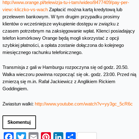
http://www.orange.pl/telewizja-tu-i-tam/wideo/8477409/pay-per-
view:-kliczko-vs-wach
Zapłacić można kartą kredytową lub
przelewem bankowym. W tym drugim przypadku prosimy
klientów o wcześniejsze wykupienie dostępu w związku z
czasem potrzebnym na zaksięgowanie wpłat. Klienci posiadający
telefon komórkowy Orange będą mogli skorzystać z opcji
szybkiej płatności, a opłata zostanie dołączona do kolejnego
miesięcznego rachunku telefonicznego.
Transmisja z gali w Hamburgu rozpoczyna się od godz. 20.50.
Walka wieczoru powinna rozpocząć się ok. godz. 23:00. Przed nią
zmierzą się m.in. Rafał Jackiewicz z Anglikiem Rickiem
Goddingiem.
Zwiastun walki:
http://www.youtube.com/watch?v=yy3gc_5cR6c
Skomentuj
Facebook
Twitter
Email
Pinterest
LinkedIn
Share